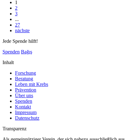
1
2
3
...
27
nächste
Jede Spende hilft!
Spenden
Bağış
Inhalt
Forschung
Beratung
Leben mit Krebs
Prävention
Über uns
Spenden
Kontakt
Impressum
Datenschutz
Transparenz
Als gemeinnütziger Verein, der sich nahezu ausschließlich aus