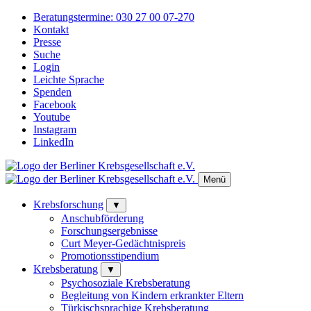
Beratungstermine:
030 27 00 07-270
Kontakt
Presse
Suche
Login
Leichte Sprache
Spenden
Facebook
Youtube
Instagram
LinkedIn
Menü
Krebsforschung
▼
Anschubförderung
Forschungsergebnisse
Curt Meyer-Gedächtnispreis
Promotionsstipendium
Krebsberatung
▼
Psychosoziale Krebsberatung
Begleitung von Kindern erkrankter Eltern
Türkischsprachige Krebsberatung