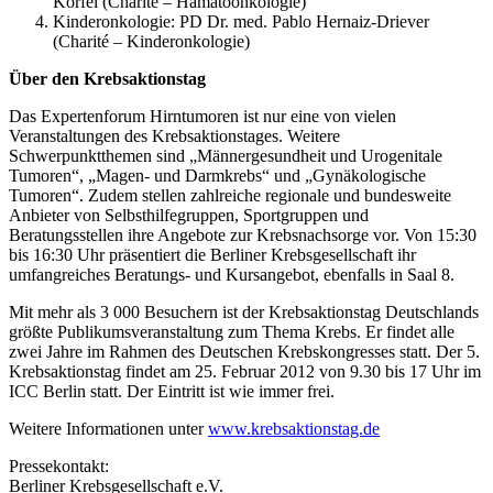
Korfel (Charité – Hämatoonkologie)
Kinderonkologie: PD Dr. med. Pablo Hernaiz-Driever
(Charité – Kinderonkologie)
Über den Krebsaktionstag
Das Expertenforum Hirntumoren ist nur eine von vielen
Veranstaltungen des Krebsaktionstages. Weitere
Schwerpunktthemen sind „Männergesundheit und Urogenitale
Tumoren“, „Magen- und Darmkrebs“ und „Gynäkologische
Tumoren“. Zudem stellen zahlreiche regionale und bundesweite
Anbieter von Selbsthilfegruppen, Sportgruppen und
Beratungsstellen ihre Angebote zur Krebsnachsorge vor. Von 15:30
bis 16:30 Uhr präsentiert die Berliner Krebsgesellschaft ihr
umfangreiches Beratungs- und Kursangebot, ebenfalls in Saal 8.
Mit mehr als 3 000 Besuchern ist der Krebsaktionstag Deutschlands
größte Publikumsveranstaltung zum Thema Krebs. Er findet alle
zwei Jahre im Rahmen des Deutschen Krebskongresses statt. Der 5.
Krebsaktionstag findet am 25. Februar 2012 von 9.30 bis 17 Uhr im
ICC Berlin statt. Der Eintritt ist wie immer frei.
Weitere Informationen unter
www.krebsaktionstag.de
Pressekontakt:
Berliner Krebsgesellschaft e.V.