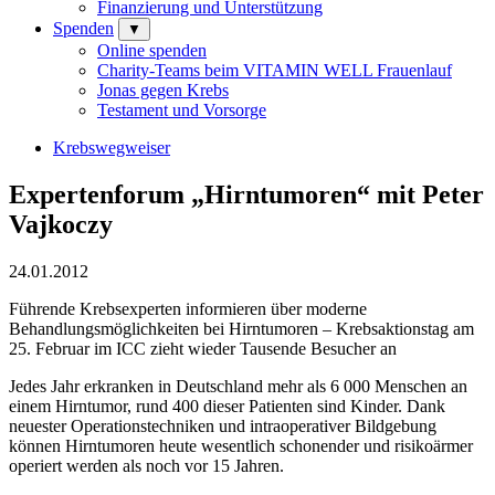
Finanzierung und Unterstützung
Spenden
▼
Online spenden
Charity-Teams beim VITAMIN WELL Frauenlauf
Jonas gegen Krebs
Testament und Vorsorge
Krebswegweiser
Expertenforum „Hirntumoren“ mit Peter
Vajkoczy
24.01.2012
Führende Krebsexperten informieren über moderne
Behandlungsmöglichkeiten bei Hirntumoren – Krebsaktionstag am
25. Februar im ICC zieht wieder Tausende Besucher an
Jedes Jahr erkranken in Deutschland mehr als 6 000 Menschen an
einem Hirntumor, rund 400 dieser Patienten sind Kinder. Dank
neuester Operationstechniken und intraoperativer Bildgebung
können Hirntumoren heute wesentlich schonender und risikoärmer
operiert werden als noch vor 15 Jahren.