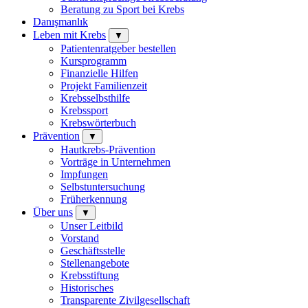
Beratung zu Sport bei Krebs
Danışmanlık
Leben mit Krebs
▼
Patientenratgeber bestellen
Kursprogramm
Finanzielle Hilfen
Projekt Familienzeit
Krebsselbsthilfe
Krebssport
Krebswörterbuch
Prävention
▼
Hautkrebs-Prävention
Vorträge in Unternehmen
Impfungen
Selbstuntersuchung
Früherkennung
Über uns
▼
Unser Leitbild
Vorstand
Geschäftsstelle
Stellenangebote
Krebsstiftung
Historisches
Transparente Zivilgesellschaft