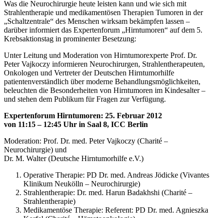
Was die Neurochirurgie heute leisten kann und wie sich mit
Strahlentherapie und medikamentösen Therapien Tumoren in der
„Schaltzentrale“ des Menschen wirksam bekämpfen lassen –
darüber informiert das Expertenforum „Hirntumoren“ auf dem 5.
Krebsaktionstag in prominenter Besetzung:
Unter Leitung und Moderation von Hirntumorexperte Prof. Dr.
Peter Vajkoczy informieren Neurochirurgen, Strahlentherapeuten,
Onkologen und Vertreter der Deutschen Hirntumorhilfe
patientenverständlich über moderne Behandlungsmöglichkeiten,
beleuchten die Besonderheiten von Hirntumoren im Kindesalter –
und stehen dem Publikum für Fragen zur Verfügung.
Expertenforum Hirntumoren: 25. Februar 2012
von 11:15 – 12:45 Uhr in Saal 8, ICC Berlin
Moderation: Prof. Dr. med. Peter Vajkoczy (Charité –
Neurochirurgie) und
Dr. M. Walter (Deutsche Hirntumorhilfe e.V.)
Operative Therapie: PD Dr. med. Andreas Jödicke (Vivantes
Klinikum Neukölln – Neurochirurgie)
Strahlentherapie: Dr. med. Harun Badakhshi (Charité –
Strahlentherapie)
Medikamentöse Therapie: Referent: PD Dr. med. Agnieszka