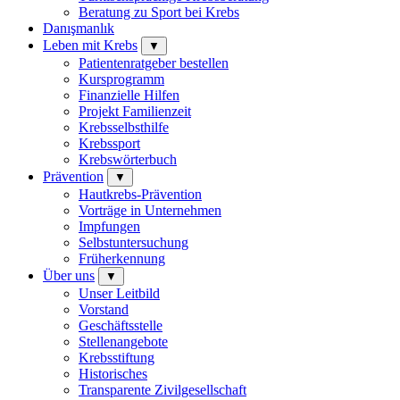
Beratung zu Sport bei Krebs
Danışmanlık
Leben mit Krebs
▼
Patientenratgeber bestellen
Kursprogramm
Finanzielle Hilfen
Projekt Familienzeit
Krebsselbsthilfe
Krebssport
Krebswörterbuch
Prävention
▼
Hautkrebs-Prävention
Vorträge in Unternehmen
Impfungen
Selbstuntersuchung
Früherkennung
Über uns
▼
Unser Leitbild
Vorstand
Geschäftsstelle
Stellenangebote
Krebsstiftung
Historisches
Transparente Zivilgesellschaft