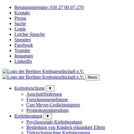
Beratungstermine:
030 27 00 07-270
Kontakt
Presse
Suche
Login
Leichte Sprache
Spenden
Facebook
Youtube
Instagram
LinkedIn
Menü
Krebsforschung
▼
Anschubförderung
Forschungsergebnisse
Curt Meyer-Gedächtnispreis
Promotionsstipendium
Krebsberatung
▼
Psychosoziale Krebsberatung
Begleitung von Kindern erkrankter Eltern
Türkischsprachige Krebsberatung