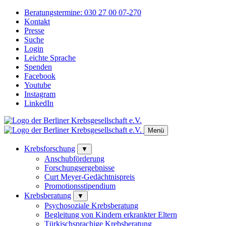
Beratungstermine:
030 27 00 07-270
Kontakt
Presse
Suche
Login
Leichte Sprache
Spenden
Facebook
Youtube
Instagram
LinkedIn
Menü
Krebsforschung
▼
Anschubförderung
Forschungsergebnisse
Curt Meyer-Gedächtnispreis
Promotionsstipendium
Krebsberatung
▼
Psychosoziale Krebsberatung
Begleitung von Kindern erkrankter Eltern
Türkischsprachige Krebsberatung