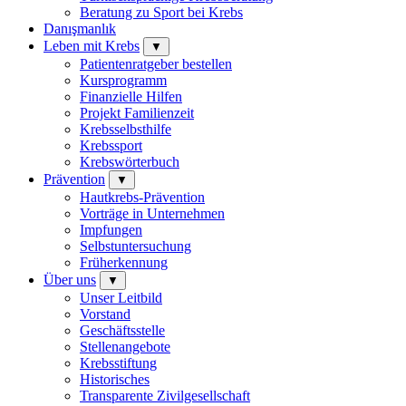
Beratung zu Sport bei Krebs
Danışmanlık
Leben mit Krebs
▼
Patientenratgeber bestellen
Kursprogramm
Finanzielle Hilfen
Projekt Familienzeit
Krebsselbsthilfe
Krebssport
Krebswörterbuch
Prävention
▼
Hautkrebs-Prävention
Vorträge in Unternehmen
Impfungen
Selbstuntersuchung
Früherkennung
Über uns
▼
Unser Leitbild
Vorstand
Geschäftsstelle
Stellenangebote
Krebsstiftung
Historisches
Transparente Zivilgesellschaft