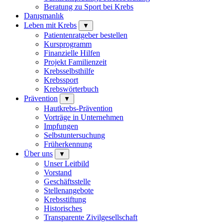
Beratung zu Sport bei Krebs
Danışmanlık
Leben mit Krebs
▼
Patientenratgeber bestellen
Kursprogramm
Finanzielle Hilfen
Projekt Familienzeit
Krebsselbsthilfe
Krebssport
Krebswörterbuch
Prävention
▼
Hautkrebs-Prävention
Vorträge in Unternehmen
Impfungen
Selbstuntersuchung
Früherkennung
Über uns
▼
Unser Leitbild
Vorstand
Geschäftsstelle
Stellenangebote
Krebsstiftung
Historisches
Transparente Zivilgesellschaft