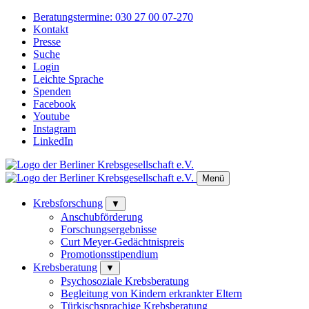
Beratungstermine:
030 27 00 07-270
Kontakt
Presse
Suche
Login
Leichte Sprache
Spenden
Facebook
Youtube
Instagram
LinkedIn
Menü
Krebsforschung
▼
Anschubförderung
Forschungsergebnisse
Curt Meyer-Gedächtnispreis
Promotionsstipendium
Krebsberatung
▼
Psychosoziale Krebsberatung
Begleitung von Kindern erkrankter Eltern
Türkischsprachige Krebsberatung