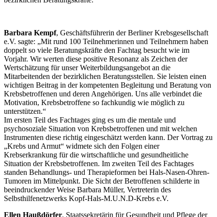
Barbara Kempf
, Geschäftsführerin der Berliner Krebsgesellschaft
e.V. sagte: „Mit rund 100 Teilnehmerinnen und Teilnehmern haben
doppelt so viele Beratungskräfte den Fachtag besucht wie im
Vorjahr. Wir werten diese positive Resonanz als Zeichen der
Wertschätzung für unser Weiterbildungsangebot an die
Mitarbeitenden der bezirklichen Beratungsstellen. Sie leisten einen
wichtigen Beitrag in der kompetenten Begleitung und Beratung von
Krebsbetroffenen und deren Angehörigen. Uns alle verbindet die
Motivation, Krebsbetroffene so fachkundig wie möglich zu
unterstützen.“
Im ersten Teil des Fachtages ging es um die mentale und
psychosoziale Situation von Krebsbetroffenen und mit welchen
Instrumenten diese richtig eingeschätzt werden kann. Der Vortrag zu
„Krebs und Armut“ widmete sich den Folgen einer
Krebserkrankung für die wirtschaftliche und gesundheitliche
Situation der Krebsbetroffenen. Im zweiten Teil des Fachtages
standen Behandlungs- und Therapieformen bei Hals-Nasen-Ohren-
Tumoren im Mittelpunkt. Die Sicht der Betroffenen schilderte in
beeindruckender Weise Barbara Müller, Vertreterin des
Selbsthilfenetzwerks Kopf-Hals-M.U.N.D-Krebs e.V.
Ellen Haußdörfer
, Staatssekretärin für Gesundheit und Pflege der