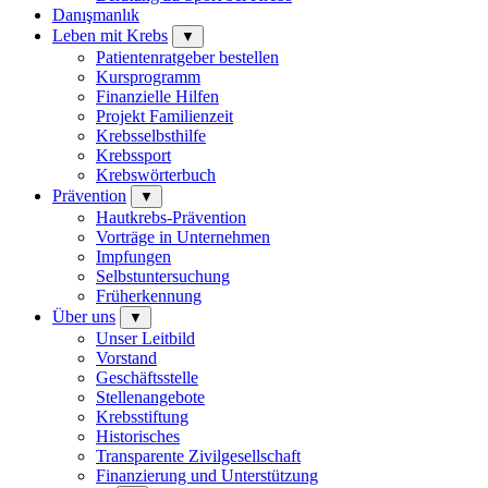
Danışmanlık
Leben mit Krebs
▼
Patientenratgeber bestellen
Kursprogramm
Finanzielle Hilfen
Projekt Familienzeit
Krebsselbsthilfe
Krebssport
Krebswörterbuch
Prävention
▼
Hautkrebs-Prävention
Vorträge in Unternehmen
Impfungen
Selbstuntersuchung
Früherkennung
Über uns
▼
Unser Leitbild
Vorstand
Geschäftsstelle
Stellenangebote
Krebsstiftung
Historisches
Transparente Zivilgesellschaft
Finanzierung und Unterstützung