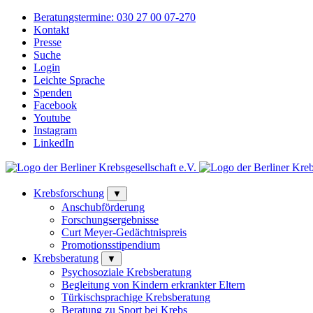
Beratungstermine:
030 27 00 07-270
Kontakt
Presse
Suche
Login
Leichte Sprache
Spenden
Facebook
Youtube
Instagram
LinkedIn
Krebsforschung
▼
Anschubförderung
Forschungsergebnisse
Curt Meyer-Gedächtnispreis
Promotionsstipendium
Krebsberatung
▼
Psychosoziale Krebsberatung
Begleitung von Kindern erkrankter Eltern
Türkischsprachige Krebsberatung
Beratung zu Sport bei Krebs