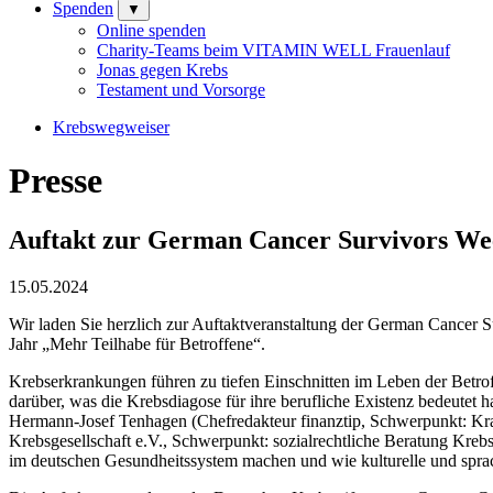
Spenden
▼
Online spenden
Charity-Teams beim VITAMIN WELL Frauenlauf
Jonas gegen Krebs
Testament und Vorsorge
Krebswegweiser
Presse
Auftakt zur German Cancer Survivors We
15.05.2024
Wir laden Sie herzlich zur Auftaktveranstaltung der German Cancer S
Jahr „Mehr Teilhabe für Betroffene“.
Krebserkrankungen führen zu tiefen Einschnitten im Leben der Betrof
darüber, was die Krebsdiagose für ihre berufliche Existenz bedeutet
Hermann-Josef Tenhagen (Chefredakteur finanztip, Schwerpunkt: Kra
Krebsgesellschaft e.V., Schwerpunkt: sozialrechtliche Beratung Kreb
im deutschen Gesundheitssystem machen und wie kulturelle und spr