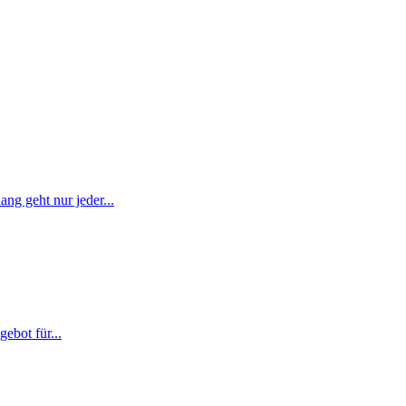
ng geht nur jeder...
bot für...