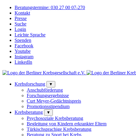
Beratungstermine:
030 27 00 07-270
Kontakt
Presse
Suche
Login
Leichte Sprache
Spenden
Facebook
Youtube
Instagram
LinkedIn
Krebsforschung
▼
Anschubförderung
Forschungsergebnisse
Curt Meyer-Gedächtnispreis
Promotionsstipendium
Krebsberatung
▼
Psychosoziale Krebsberatung
Begleitung von Kindern erkrankter Eltern
Türkischsprachige Krebsberatung
Beratung zu Sport bei Krebs