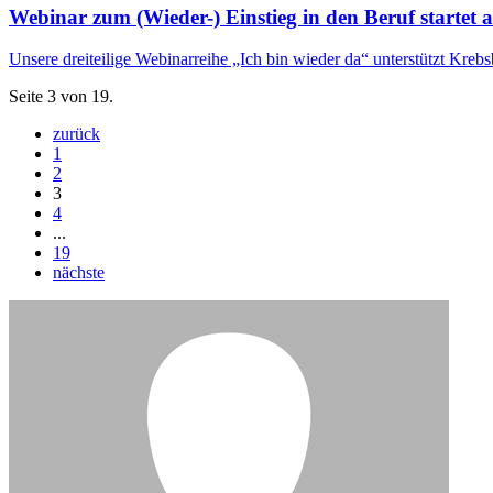
Webinar zum (Wieder-) Einstieg in den Beruf startet
Unsere dreiteilige Webinarreihe „Ich bin wieder da“ unterstützt Kreb
Seite 3 von 19.
zurück
1
2
3
4
...
19
nächste