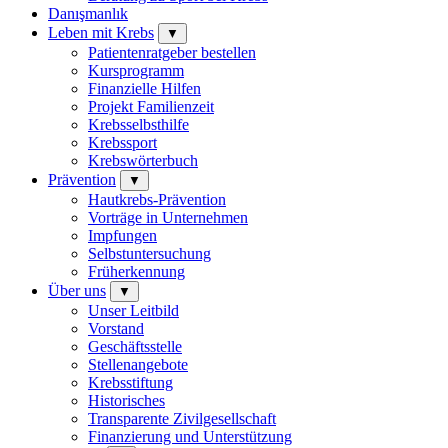
Danışmanlık
Leben mit Krebs
▼
Patientenratgeber bestellen
Kursprogramm
Finanzielle Hilfen
Projekt Familienzeit
Krebsselbsthilfe
Krebssport
Krebswörterbuch
Prävention
▼
Hautkrebs-Prävention
Vorträge in Unternehmen
Impfungen
Selbstuntersuchung
Früherkennung
Über uns
▼
Unser Leitbild
Vorstand
Geschäftsstelle
Stellenangebote
Krebsstiftung
Historisches
Transparente Zivilgesellschaft
Finanzierung und Unterstützung