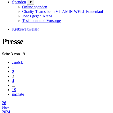
Spenden
▼
Online spenden
Charity-Teams beim VITAMIN WELL Frauenlauf
Jonas gegen Krebs
Testament und Vorsorge
Krebswegweiser
Presse
Seite 3 von 19.
zurück
1
2
3
4
...
19
nächste
26
Nov
2024