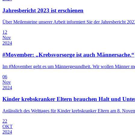
Jahresbericht 2023 ist erschienen
Über Meilensteine unserer Arbeit informiert Sie der Jahresbericht 202
12
Nov
2024
#Movember: „Krebsvorsorge ist auch Männersache.“
Im #Movember geht es um Männergesundheit. Wir wollen Männer motivi
06
Nov
2024
Kinder krebskranker Eltern brauchen Halt und Unter
Anlässlich des Welttages für Kinder krebskranker Eltern am 8. Novembe
22
OKT
2024