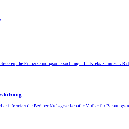
3.
eren, die Früherkennungsuntersuchungen für Krebs zu nutzen. Bisla
stützung
r informiert die Berliner Krebsgesellschaft e.V. über ihr Beratungsange