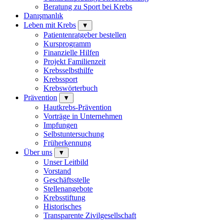
Beratung zu Sport bei Krebs
Danışmanlık
Leben mit Krebs
▼
Patientenratgeber bestellen
Kursprogramm
Finanzielle Hilfen
Projekt Familienzeit
Krebsselbsthilfe
Krebssport
Krebswörterbuch
Prävention
▼
Hautkrebs-Prävention
Vorträge in Unternehmen
Impfungen
Selbstuntersuchung
Früherkennung
Über uns
▼
Unser Leitbild
Vorstand
Geschäftsstelle
Stellenangebote
Krebsstiftung
Historisches
Transparente Zivilgesellschaft