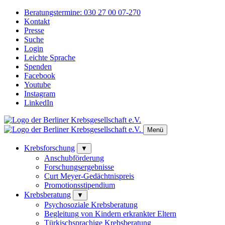
Beratungstermine:
030 27 00 07-270
Kontakt
Presse
Suche
Login
Leichte Sprache
Spenden
Facebook
Youtube
Instagram
LinkedIn
Menü
Krebsforschung
▼
Anschubförderung
Forschungsergebnisse
Curt Meyer-Gedächtnispreis
Promotionsstipendium
Krebsberatung
▼
Psychosoziale Krebsberatung
Begleitung von Kindern erkrankter Eltern
Türkischsprachige Krebsberatung