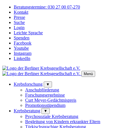
Beratungstermine:
030 27 00 07-270
Kontakt
Presse
Suche
Login
Leichte Sprache
Spenden
Facebook
Youtube
Instagram
LinkedIn
Menü
Krebsforschung
▼
Anschubförderung
Forschungsergebnisse
Curt Meyer-Gedächtnispreis
Promotionsstipendium
Krebsberatung
▼
Psychosoziale Krebsberatung
Begleitung von Kindern erkrankter Eltern
Türkischsprachige Krebsberatung