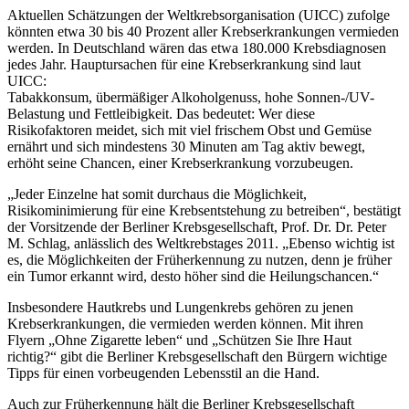
Aktuellen Schätzungen der Weltkrebsorganisation (UICC) zufolge
könnten etwa 30 bis 40 Prozent aller Krebserkrankungen vermieden
werden. In Deutschland wären das etwa 180.000 Krebsdiagnosen
jedes Jahr. Hauptursachen für eine Krebserkrankung sind laut
UICC:
Tabakkonsum, übermäßiger Alkoholgenuss, hohe Sonnen-/UV-
Belastung und Fettleibigkeit. Das bedeutet: Wer diese
Risikofaktoren meidet, sich mit viel frischem Obst und Gemüse
ernährt und sich mindestens 30 Minuten am Tag aktiv bewegt,
erhöht seine Chancen, einer Krebserkrankung vorzubeugen.
„Jeder Einzelne hat somit durchaus die Möglichkeit,
Risikominimierung für eine Krebsentstehung zu betreiben“, bestätigt
der Vorsitzende der Berliner Krebsgesellschaft, Prof. Dr. Dr. Peter
M. Schlag, anlässlich des Weltkrebstages 2011. „Ebenso wichtig ist
es, die Möglichkeiten der Früherkennung zu nutzen, denn je früher
ein Tumor erkannt wird, desto höher sind die Heilungschancen.“
Insbesondere Hautkrebs und Lungenkrebs gehören zu jenen
Krebserkrankungen, die vermieden werden können. Mit ihren
Flyern „Ohne Zigarette leben“ und „Schützen Sie Ihre Haut
richtig?“ gibt die Berliner Krebsgesellschaft den Bürgern wichtige
Tipps für einen vorbeugenden Lebensstil an die Hand.
Auch zur Früherkennung hält die Berliner Krebsgesellschaft