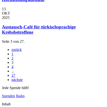
13
OKT
2025
Austausch-Café für türkischsprachige
Krebsbetroffene
Seite 3 von 27.
zurück
1
2
3
4
...
27
nächste
Jede Spende hilft!
Spenden
Bağış
Inhalt