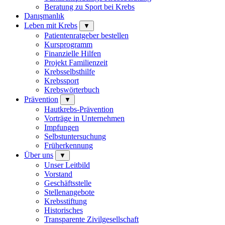
Beratung zu Sport bei Krebs
Danışmanlık
Leben mit Krebs
▼
Patientenratgeber bestellen
Kursprogramm
Finanzielle Hilfen
Projekt Familienzeit
Krebsselbsthilfe
Krebssport
Krebswörterbuch
Prävention
▼
Hautkrebs-Prävention
Vorträge in Unternehmen
Impfungen
Selbstuntersuchung
Früherkennung
Über uns
▼
Unser Leitbild
Vorstand
Geschäftsstelle
Stellenangebote
Krebsstiftung
Historisches
Transparente Zivilgesellschaft