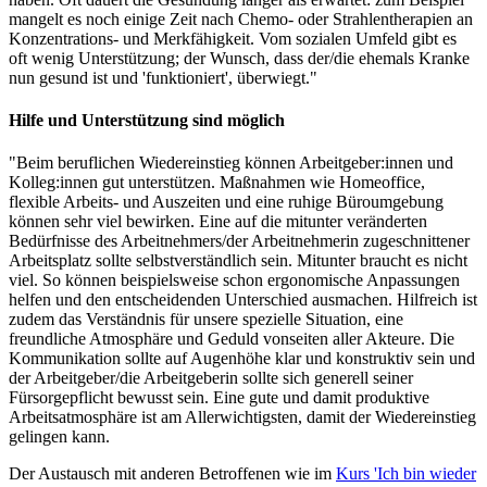
mangelt es noch einige Zeit nach Chemo- oder Strahlentherapien an
Konzentrations- und Merkfähigkeit. Vom sozialen Umfeld gibt es
oft wenig Unterstützung; der Wunsch, dass der/die ehemals Kranke
nun gesund ist und 'funktioniert', überwiegt."
Hilfe und Unterstützung sind möglich
"Beim beruflichen Wiedereinstieg können Arbeitgeber:innen und
Kolleg:innen gut unterstützen. Maßnahmen wie Homeoffice,
flexible Arbeits- und Auszeiten und eine ruhige Büroumgebung
können sehr viel bewirken. Eine auf die mitunter veränderten
Bedürfnisse des Arbeitnehmers/der Arbeitnehmerin zugeschnittener
Arbeitsplatz sollte selbstverständlich sein. Mitunter braucht es nicht
viel. So können beispielsweise schon ergonomische Anpassungen
helfen und den entscheidenden Unterschied ausmachen. Hilfreich ist
zudem das Verständnis für unsere spezielle Situation, eine
freundliche Atmosphäre und Geduld vonseiten aller Akteure. Die
Kommunikation sollte auf Augenhöhe klar und konstruktiv sein und
der Arbeitgeber/die Arbeitgeberin sollte sich generell seiner
Fürsorgepflicht bewusst sein. Eine gute und damit produktive
Arbeitsatmosphäre ist am Allerwichtigsten, damit der Wiedereinstieg
gelingen kann.
Der Austausch mit anderen Betroffenen wie im
Kurs 'Ich bin wieder