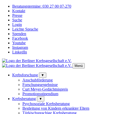
Beratungstermine:
030 27 00 07-270
Kontakt
Presse
Suche
Login
Leichte Sprache
Spenden
Facebook
Youtube
Instagram
LinkedIn
Menü
Krebsforschung
▼
Anschubförderung
Forschungsergebnisse
Curt Meyer-Gedächtnispreis
Promotionsstipendium
Krebsberatung
▼
Psychosoziale Krebsberatung
Begleitung von Kindern erkrankter Eltern
Türkischsprachige Krebsberatung