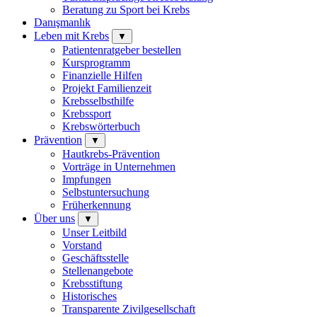
Beratung zu Sport bei Krebs
Danışmanlık
Leben mit Krebs
▼
Patientenratgeber bestellen
Kursprogramm
Finanzielle Hilfen
Projekt Familienzeit
Krebsselbsthilfe
Krebssport
Krebswörterbuch
Prävention
▼
Hautkrebs-Prävention
Vorträge in Unternehmen
Impfungen
Selbstuntersuchung
Früherkennung
Über uns
▼
Unser Leitbild
Vorstand
Geschäftsstelle
Stellenangebote
Krebsstiftung
Historisches
Transparente Zivilgesellschaft