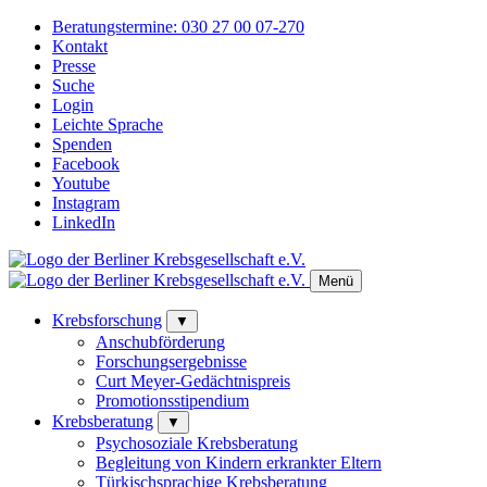
Beratungstermine:
030 27 00 07-270
Kontakt
Presse
Suche
Login
Leichte Sprache
Spenden
Facebook
Youtube
Instagram
LinkedIn
Menü
Krebsforschung
▼
Anschubförderung
Forschungsergebnisse
Curt Meyer-Gedächtnispreis
Promotionsstipendium
Krebsberatung
▼
Psychosoziale Krebsberatung
Begleitung von Kindern erkrankter Eltern
Türkischsprachige Krebsberatung