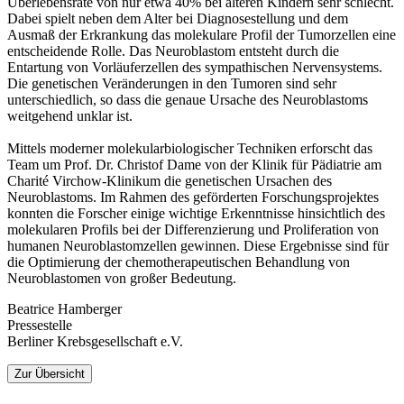
Überlebensrate von nur etwa 40% bei älteren Kindern sehr schlecht.
Dabei spielt neben dem Alter bei Diagnosestellung und dem
Ausmaß der Erkrankung das molekulare Profil der Tumorzellen eine
entscheidende Rolle. Das Neuroblastom entsteht durch die
Entartung von Vorläuferzellen des sympathischen Nervensystems.
Die genetischen Veränderungen in den Tumoren sind sehr
unterschiedlich, so dass die genaue Ursache des Neuroblastoms
weitgehend unklar ist.
Mittels moderner molekularbiologischer Techniken erforscht das
Team um Prof. Dr. Christof Dame von der Klinik für Pädiatrie am
Charité Virchow-Klinikum die genetischen Ursachen des
Neuroblastoms. Im Rahmen des geförderten Forschungsprojektes
konnten die Forscher einige wichtige Erkenntnisse hinsichtlich des
molekularen Profils bei der Differenzierung und Proliferation von
humanen Neuroblastomzellen gewinnen. Diese Ergebnisse sind für
die Optimierung der chemotherapeutischen Behandlung von
Neuroblastomen von großer Bedeutung.
Beatrice Hamberger
Pressestelle
Berliner Krebsgesellschaft e.V.
Zur Übersicht