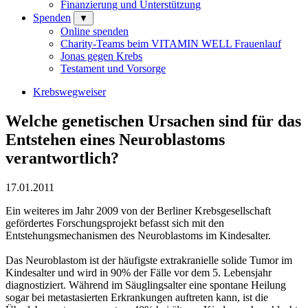
Finanzierung und Unterstützung
Spenden
▼
Online spenden
Charity-Teams beim VITAMIN WELL Frauenlauf
Jonas gegen Krebs
Testament und Vorsorge
Krebswegweiser
Welche genetischen Ursachen sind für das
Entstehen eines Neuroblastoms
verantwortlich?
17.01.2011
Ein weiteres im Jahr 2009 von der Berliner Krebsgesellschaft
gefördertes Forschungsprojekt befasst sich mit den
Entstehungsmechanismen des Neuroblastoms im Kindesalter.
Das Neuroblastom ist der häufigste extrakranielle solide Tumor im
Kindesalter und wird in 90% der Fälle vor dem 5. Lebensjahr
diagnostiziert. Während im Säuglingsalter eine spontane Heilung
sogar bei metastasierten Erkrankungen auftreten kann, ist die