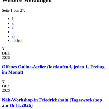
Seite 1 von 27.
1
2
3
...
27
nächste
31
DEZ
2026
Offenes Online-Atelier (fortlaufend, jeden 1. Freitag
im Monat)
31
DEZ
2026
Näh-Workshop in Friedrichshain (Tagesworkshop
am 16.11.2026)