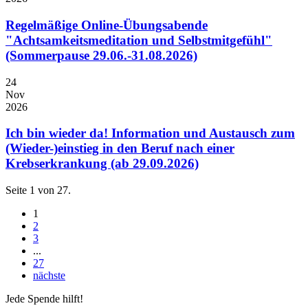
Regelmäßige Online-Übungsabende
"Achtsamkeitsmeditation und Selbstmitgefühl"
(Sommerpause 29.06.-31.08.2026)
24
Nov
2026
Ich bin wieder da! Information und Austausch zum
(Wieder-)einstieg in den Beruf nach einer
Krebserkrankung (ab 29.09.2026)
Seite 1 von 27.
1
2
3
...
27
nächste
Jede Spende hilft!