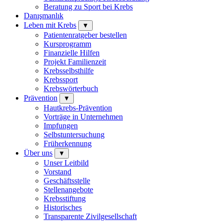
Beratung zu Sport bei Krebs
Danışmanlık
Leben mit Krebs
▼
Patientenratgeber bestellen
Kursprogramm
Finanzielle Hilfen
Projekt Familienzeit
Krebsselbsthilfe
Krebssport
Krebswörterbuch
Prävention
▼
Hautkrebs-Prävention
Vorträge in Unternehmen
Impfungen
Selbstuntersuchung
Früherkennung
Über uns
▼
Unser Leitbild
Vorstand
Geschäftsstelle
Stellenangebote
Krebsstiftung
Historisches
Transparente Zivilgesellschaft