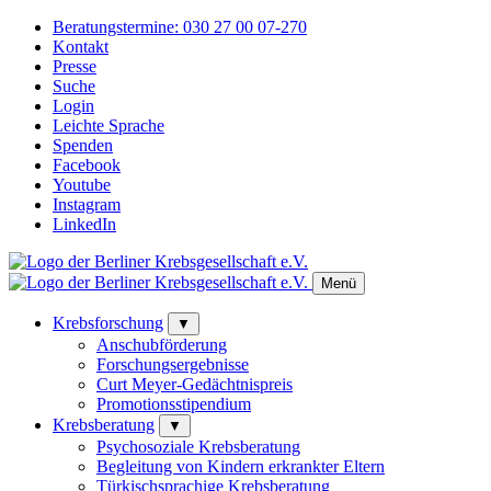
Beratungstermine:
030 27 00 07-270
Kontakt
Presse
Suche
Login
Leichte Sprache
Spenden
Facebook
Youtube
Instagram
LinkedIn
Menü
Krebsforschung
▼
Anschubförderung
Forschungsergebnisse
Curt Meyer-Gedächtnispreis
Promotionsstipendium
Krebsberatung
▼
Psychosoziale Krebsberatung
Begleitung von Kindern erkrankter Eltern
Türkischsprachige Krebsberatung