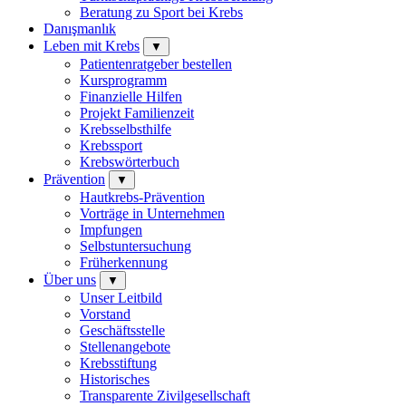
Beratung zu Sport bei Krebs
Danışmanlık
Leben mit Krebs
▼
Patientenratgeber bestellen
Kursprogramm
Finanzielle Hilfen
Projekt Familienzeit
Krebsselbsthilfe
Krebssport
Krebswörterbuch
Prävention
▼
Hautkrebs-Prävention
Vorträge in Unternehmen
Impfungen
Selbstuntersuchung
Früherkennung
Über uns
▼
Unser Leitbild
Vorstand
Geschäftsstelle
Stellenangebote
Krebsstiftung
Historisches
Transparente Zivilgesellschaft