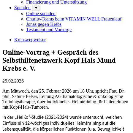
Finanzierung und Unterstützung
Spenden
▼
Online spenden
Charity-Teams beim VITAMIN WELL Frauenlauf
Jonas gegen Krebs
Testament und Vorsorge
Krebswegweiser
Online-Vortrag + Gespräch des
Selbsthilfenetzwerk Kopf Hals Mund
Krebs e. V.
25.02.2026
Am Mittwoch, den 25. Februar 2026 um 18 Uhr, spricht Frau Dr.
phil. Sabine Felser, Leitung AG hämatologische & onkologische
Trainingstherapie, über individuelles Heimtraining für Patient:innen
mit Kopf-Hals-Tumoren.
In der „HeiKo“-Studie (2021-2024) wurde untersucht, welchen
Einfluss ein 12-wöchiges individuelles Heimtraining auf die
Lebensqualität, die körperlichen Funktionen (u.a. Beweglichkeit