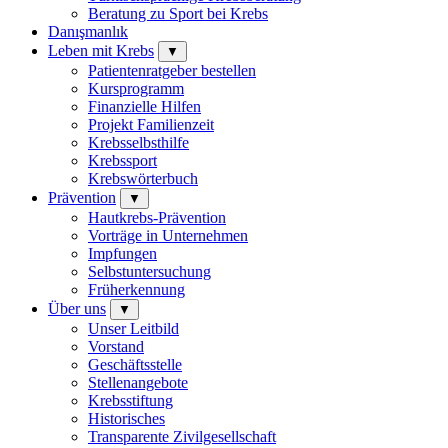
Beratung zu Sport bei Krebs
Danışmanlık
Leben mit Krebs
▼
Patientenratgeber bestellen
Kursprogramm
Finanzielle Hilfen
Projekt Familienzeit
Krebsselbsthilfe
Krebssport
Krebswörterbuch
Prävention
▼
Hautkrebs-Prävention
Vorträge in Unternehmen
Impfungen
Selbstuntersuchung
Früherkennung
Über uns
▼
Unser Leitbild
Vorstand
Geschäftsstelle
Stellenangebote
Krebsstiftung
Historisches
Transparente Zivilgesellschaft