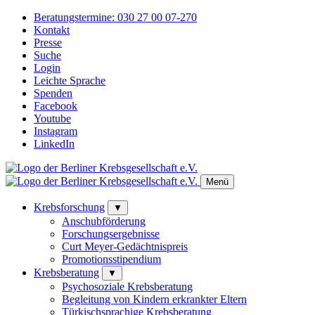
Beratungstermine:
030 27 00 07-270
Kontakt
Presse
Suche
Login
Leichte Sprache
Spenden
Facebook
Youtube
Instagram
LinkedIn
Menü
Krebsforschung
▼
Anschubförderung
Forschungsergebnisse
Curt Meyer-Gedächtnispreis
Promotionsstipendium
Krebsberatung
▼
Psychosoziale Krebsberatung
Begleitung von Kindern erkrankter Eltern
Türkischsprachige Krebsberatung