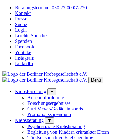
Beratungstermine:
030 27 00 07-270
Kontakt
Presse
Suche
Login
Leichte Sprache
Spenden
Facebook
Youtube
Instagram
LinkedIn
Menü
Krebsforschung
▼
Anschubförderung
Forschungsergebnisse
Curt Meyer-Gedächtnispreis
Promotionsstipendium
Krebsberatung
▼
Psychosoziale Krebsberatung
Begleitung von Kindern erkrankter Eltern
Türkischsprachige Krebsberatung