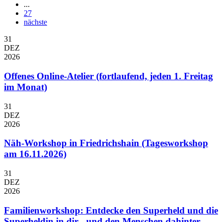
...
27
nächste
31
DEZ
2026
Offenes Online-Atelier (fortlaufend, jeden 1. Freitag
im Monat)
31
DEZ
2026
Näh-Workshop in Friedrichshain (Tagesworkshop
am 16.11.2026)
31
DEZ
2026
Familienworkshop: Entdecke den Superheld und die
Superheldin in dir - und den Menschen dahinter