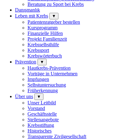
Beratung zu Sport bei Krebs
Danışmanlık
Leben mit Krebs
▼
Patientenratgeber bestellen
Kursprogramm
Finanzielle Hilfen
Projekt Familienzeit
Krebsselbsthilfe
Krebssport
Krebswörterbuch
Prävention
▼
Hautkrebs-Prävention
Vorträge in Unternehmen
Impfungen
Selbstuntersuchung
Früherkennung
Über uns
▼
Unser Leitbild
Vorstand
Geschäftsstelle
Stellenangebote
Krebsstiftung
Historisches
Transparente Zivilgesellschaft