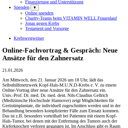
Finanzierung und Unterstützung
Spenden
▼
Online spenden
Charity-Teams beim VITAMIN WELL Frauenlauf
Jonas gegen Krebs
Testament und Vorsorge
Krebswegweiser
Online-Fachvortrag & Gespräch: Neue
Ansätze für den Zahnersatz
21.01.2026
Am Mittwoch, den 21. Januar 2026 um 18 Uhr, lädt das
Selbsthilfenetzwerk Kopf-Hals-M.U.N.D-Krebs e. V. zu einem
Online-Vortrag über neue Ansätze für den Zahnersatz ein.
Univ.-Prof. Dr. med. Dr. med. dent. Nils-Claudius Gellrich
(Medizinische Hochschule Hannover) zeigt Möglichkeiten für
Gerüstimplantate, die individuell zugeschnitten werden und in der
Behandlung besonders komplizierter Fälle zum Einsatz kommen.
Das ist z.B. besonders vorteilhaft bei Patienten mit einem Kopf-
Hals-Tumor, bei denen mit der Entfernung des Tumors auch der
Kieferknochen verloren gegangen ist. Im Anschluss gibt es Raum