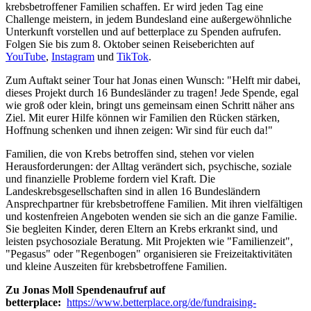
krebsbetroffener Familien schaffen. Er wird jeden Tag eine
Challenge meistern, in jedem Bundesland eine außergewöhnliche
Unterkunft vorstellen und auf betterplace zu Spenden aufrufen.
Folgen Sie bis zum 8. Oktober seinen Reiseberichten auf
YouTube
,
Instagram
und
TikTok
.
Zum Auftakt seiner Tour hat Jonas einen Wunsch: "Helft mir dabei,
dieses Projekt durch 16 Bundesländer zu tragen! Jede Spende, egal
wie groß oder klein, bringt uns gemeinsam einen Schritt näher ans
Ziel. Mit eurer Hilfe können wir Familien den Rücken stärken,
Hoffnung schenken und ihnen zeigen: Wir sind für euch da!"
Familien, die von Krebs betroffen sind, stehen vor vielen
Herausforderungen: der Alltag verändert sich, psychische, soziale
und finanzielle Probleme fordern viel Kraft. Die
Landeskrebsgesellschaften sind in allen 16 Bundesländern
Ansprechpartner für krebsbetroffene Familien. Mit ihren vielfältigen
und kostenfreien Angeboten wenden sie sich an die ganze Familie.
Sie begleiten Kinder, deren Eltern an Krebs erkrankt sind, und
leisten psychosoziale Beratung. Mit Projekten wie "Familienzeit",
"Pegasus" oder "Regenbogen" organisieren sie Freizeitaktivitäten
und kleine Auszeiten für krebsbetroffene Familien.
Zu Jonas Moll Spendenaufruf auf
betterplace:
https://www.betterplace.org/de/fundraising-