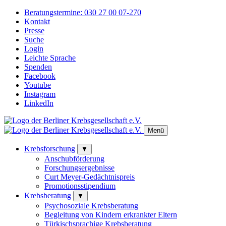
Beratungstermine:
030 27 00 07-270
Kontakt
Presse
Suche
Login
Leichte Sprache
Spenden
Facebook
Youtube
Instagram
LinkedIn
Menü
Krebsforschung
▼
Anschubförderung
Forschungsergebnisse
Curt Meyer-Gedächtnispreis
Promotionsstipendium
Krebsberatung
▼
Psychosoziale Krebsberatung
Begleitung von Kindern erkrankter Eltern
Türkischsprachige Krebsberatung