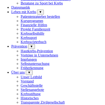
Beratung zu Sport bei Krebs
Danışmanlık
Leben mit Krebs
▼
Patientenratgeber bestellen
Kursprogramm
Finanzielle Hilfen
Projekt Familienzeit
Krebsselbsthilfe
Krebssport
Krebswörterbuch
Prävention
▼
Hautkrebs-Prävention
Vorträge in Unternehmen
Impfungen
Selbstuntersuchung
Früherkennung
Über uns
▼
Unser Leitbild
Vorstand
Geschäftsstelle
Stellenangebote
Krebsstiftung
Historisches
Transparente Zivilgesellschaft