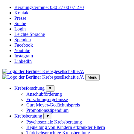
Beratungstermine:
030 27 00 07-270
Kontakt
Presse
Suche
Login
Leichte Sprache
Spenden
Facebook
Youtube
Instagram
LinkedIn
Menü
Krebsforschung
▼
Anschubförderung
Forschungsergebnisse
Curt Meyer-Gedächtnispreis
Promotionsstipendium
Krebsberatung
▼
Psychosoziale Krebsberatung
Begleitung von Kindern erkrankter Eltern
Türkischsprachige Krebsberatung