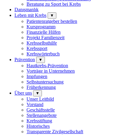
Beratung zu Sport bei Krebs
Danışmanlık
Leben mit Krebs
▼
Patientenratgeber bestellen
Kursprogramm
Finanzielle Hilfen
Projekt Familienzeit
Krebsselbsthilfe
Krebssport
Krebswörterbuch
Prävention
▼
Hautkrebs-Prävention
Vorträge in Unternehmen
Impfungen
Selbstuntersuchung
Früherkennung
Über uns
▼
Unser Leitbild
Vorstand
Geschäftsstelle
Stellenangebote
Krebsstiftung
Historisches
Transparente Zivilgesellschaft