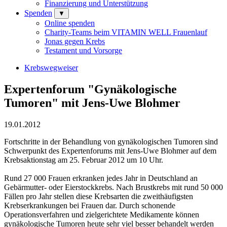
Finanzierung und Unterstützung
Spenden
▼
Online spenden
Charity-Teams beim VITAMIN WELL Frauenlauf
Jonas gegen Krebs
Testament und Vorsorge
Krebswegweiser
Expertenforum "Gynäkologische
Tumoren" mit Jens-Uwe Blohmer
19.01.2012
Fortschritte in der Behandlung von gynäkologischen Tumoren sind
Schwerpunkt des Expertenforums mit Jens-Uwe Blohmer auf dem
Krebsaktionstag am 25. Februar 2012 um 10 Uhr.
Rund 27 000 Frauen erkranken jedes Jahr in Deutschland an
Gebärmutter- oder Eierstockkrebs. Nach Brustkrebs mit rund 50 000
Fällen pro Jahr stellen diese Krebsarten die zweithäufigsten
Krebserkrankungen bei Frauen dar. Durch schonende
Operationsverfahren und zielgerichtete Medikamente können
gynäkologische Tumoren heute sehr viel besser behandelt werden