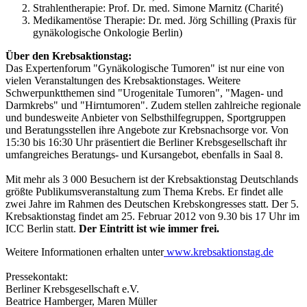
Strahlentherapie: Prof. Dr. med. Simone Marnitz (Charité)
Medikamentöse Therapie: Dr. med. Jörg Schilling (Praxis für
gynäkologische Onkologie Berlin)
Über den Krebsaktionstag:
Das Expertenforum "Gynäkologische Tumoren" ist nur eine von
vielen Veranstaltungen des Krebsaktionstages. Weitere
Schwerpunktthemen sind "Urogenitale Tumoren", "Magen- und
Darmkrebs" und "Hirntumoren". Zudem stellen zahlreiche regionale
und bundesweite Anbieter von Selbsthilfegruppen, Sportgruppen
und Beratungsstellen ihre Angebote zur Krebsnachsorge vor. Von
15:30 bis 16:30 Uhr präsentiert die Berliner Krebsgesellschaft ihr
umfangreiches Beratungs- und Kursangebot, ebenfalls in Saal 8.
Mit mehr als 3 000 Besuchern ist der Krebsaktionstag Deutschlands
größte Publikumsveranstaltung zum Thema Krebs. Er findet alle
zwei Jahre im Rahmen des Deutschen Krebskongresses statt. Der 5.
Krebsaktionstag findet am 25. Februar 2012 von 9.30 bis 17 Uhr im
ICC Berlin statt.
Der Eintritt ist wie immer frei.
Weitere Informationen erhalten unter
www.krebsaktionstag.de
Pressekontakt:
Berliner Krebsgesellschaft e.V.
Beatrice Hamberger, Maren Müller