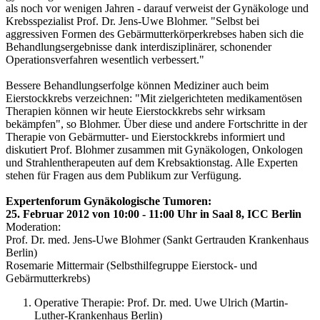
als noch vor wenigen Jahren - darauf verweist der Gynäkologe und
Krebsspezialist Prof. Dr. Jens-Uwe Blohmer. "Selbst bei
aggressiven Formen des Gebärmutterkörperkrebses haben sich die
Behandlungsergebnisse dank interdisziplinärer, schonender
Operationsverfahren wesentlich verbessert."
Bessere Behandlungserfolge können Mediziner auch beim
Eierstockkrebs verzeichnen: "Mit zielgerichteten medikamentösen
Therapien können wir heute Eierstockkrebs sehr wirksam
bekämpfen", so Blohmer. Über diese und andere Fortschritte in der
Therapie von Gebärmutter- und Eierstockkrebs informiert und
diskutiert Prof. Blohmer zusammen mit Gynäkologen, Onkologen
und Strahlentherapeuten auf dem Krebsaktionstag. Alle Experten
stehen für Fragen aus dem Publikum zur Verfügung.
Expertenforum Gynäkologische Tumoren:
25. Februar 2012 von 10:00 - 11:00 Uhr in Saal 8, ICC Berlin
Moderation:
Prof. Dr. med. Jens-Uwe Blohmer (Sankt Gertrauden Krankenhaus
Berlin)
Rosemarie Mittermair (Selbsthilfegruppe Eierstock- und
Gebärmutterkrebs)
Operative Therapie: Prof. Dr. med. Uwe Ulrich (Martin-
Luther-Krankenhaus Berlin)