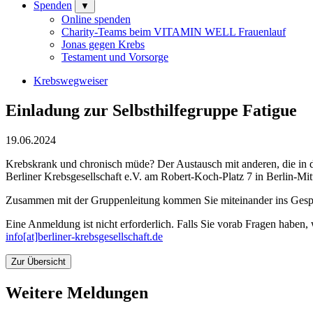
Spenden
▼
Online spenden
Charity-Teams beim VITAMIN WELL Frauenlauf
Jonas gegen Krebs
Testament und Vorsorge
Krebswegweiser
Einladung zur Selbsthilfegruppe Fatigue
19.06.2024
Krebskrank und chronisch müde? Der Austausch mit anderen, die in der 
Berliner Krebsgesellschaft e.V. am Robert-Koch-Platz 7 in Berlin-Mi
Zusammen mit der Gruppenleitung kommen Sie miteinander ins Gespräc
Eine Anmeldung ist nicht erforderlich. Falls Sie vorab Fragen haben,
info[at]berliner-krebsgesellschaft.de
Zur Übersicht
Weitere Meldungen