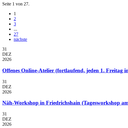
Seite 1 von 27.
1
2
3
...
27
nächste
31
DEZ
2026
Offenes Online-Atelier (fortlaufend, jeden 1. Freitag
31
DEZ
2026
Näh-Workshop in Friedrichshain (Tagesworkshop am
31
DEZ
2026