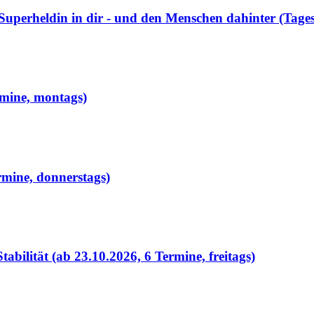
Superheldin in dir - und den Menschen dahinter (Tag
rmine, montags)
rmine, donnerstags)
bilität (ab 23.10.2026, 6 Termine, freitags)