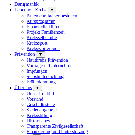
Danışmanlık
Leben mit Krebs
▼
Patientenratgeber bestellen
Kursprogramm
Finanzielle Hilfen
Projekt Familienzeit
Krebsselbsthilfe
Krebssport
Krebswörterbuch
Prävention
▼
Hautkrebs-Prävention
Vorträge in Unternehmen
Impfungen
Selbstuntersuchung
Früherkennung
Über uns
▼
Unser Leitbild
Vorstand
Geschäftsstelle
Stellenangebote
Krebsstiftung
Historisches
Transparente Zivilgesellschaft
Finanzierung und Unterstützung