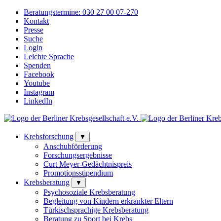
Beratungstermine:
030 27 00 07-270
Kontakt
Presse
Suche
Login
Leichte Sprache
Spenden
Facebook
Youtube
Instagram
LinkedIn
Krebsforschung
▼
Anschubförderung
Forschungsergebnisse
Curt Meyer-Gedächtnispreis
Promotionsstipendium
Krebsberatung
▼
Psychosoziale Krebsberatung
Begleitung von Kindern erkrankter Eltern
Türkischsprachige Krebsberatung
Beratung zu Sport bei Krebs