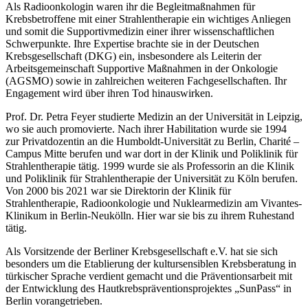
Als Radioonkologin waren ihr die Begleitmaßnahmen für
Krebsbetroffene mit einer Strahlentherapie ein wichtiges Anliegen
und somit die Supportivmedizin einer ihrer wissenschaftlichen
Schwerpunkte. Ihre Expertise brachte sie in der Deutschen
Krebsgesellschaft (DKG) ein, insbesondere als Leiterin der
Arbeitsgemeinschaft Supportive Maßnahmen in der Onkologie
(AGSMO) sowie in zahlreichen weiteren Fachgesellschaften. Ihr
Engagement wird über ihren Tod hinauswirken.
Prof. Dr. Petra Feyer studierte Medizin an der Universität in Leipzig,
wo sie auch promovierte. Nach ihrer Habilitation wurde sie 1994
zur Privatdozentin an die Humboldt-Universität zu Berlin, Charité –
Campus Mitte berufen und war dort in der Klinik und Poliklinik für
Strahlentherapie tätig. 1999 wurde sie als Professorin an die Klinik
und Poliklinik für Strahlentherapie der Universität zu Köln berufen.
Von 2000 bis 2021 war sie Direktorin der Klinik für
Strahlentherapie, Radioonkologie und Nuklearmedizin am Vivantes-
Klinikum in Berlin-Neukölln. Hier war sie bis zu ihrem Ruhestand
tätig.
Als Vorsitzende der Berliner Krebsgesellschaft e.V. hat sie sich
besonders um die Etablierung der kultursensiblen Krebsberatung in
türkischer Sprache verdient gemacht und die Präventionsarbeit mit
der Entwicklung des Hautkrebspräventionsprojektes „SunPass“ in
Berlin vorangetrieben.