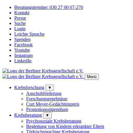
Beratungstermine:
030 27 00 07-270
Kontakt
Presse
Suche
Login
Leichte Sprache
Spenden
Facebook
Youtube
Instagram
LinkedIn
Menü
Krebsforschung
▼
Anschubförderung
Forschungsergebnisse
Curt Meyer-Gedächtnispreis
Promotionsstipendium
Krebsberatung
▼
Psychosoziale Krebsberatung
Begleitung von Kindern erkrankter Eltern
Türkischsprachige Krebsberatung