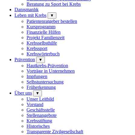
Beratung zu Sport bei Krebs
Danışmanlık
Leben mit Krebs
▼
Patientenratgeber bestellen
Kursprogramm
Finanzielle Hilfen
Projekt Familienzeit
Krebsselbsthilfe
Krebssport
Krebswörterbuch
Prävention
▼
Hautkrebs-Prävention
Vorträge in Unternehmen
Impfungen
Selbstuntersuchung
Früherkennung
Über uns
▼
Unser Leitbild
Vorstand
Geschäftsstelle
Stellenangebote
Krebsstiftung
Historisches
Transparente Zivilgesellschaft