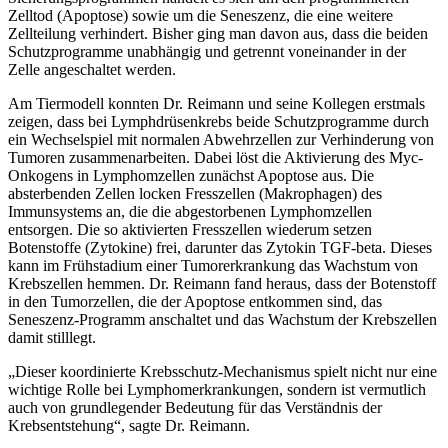
Zelltod (Apoptose) sowie um die Seneszenz, die eine weitere
Zellteilung verhindert. Bisher ging man davon aus, dass die beiden
Schutzprogramme unabhängig und getrennt voneinander in der
Zelle angeschaltet werden.
Am Tiermodell konnten Dr. Reimann und seine Kollegen erstmals
zeigen, dass bei Lymphdrüsenkrebs beide Schutzprogramme durch
ein Wechselspiel mit normalen Abwehrzellen zur Verhinderung von
Tumoren zusammenarbeiten. Dabei löst die Aktivierung des Myc-
Onkogens in Lymphomzellen zunächst Apoptose aus. Die
absterbenden Zellen locken Fresszellen (Makrophagen) des
Immunsystems an, die die abgestorbenen Lymphomzellen
entsorgen. Die so aktivierten Fresszellen wiederum setzen
Botenstoffe (Zytokine) frei, darunter das Zytokin TGF-beta. Dieses
kann im Frühstadium einer Tumorerkrankung das Wachstum von
Krebszellen hemmen. Dr. Reimann fand heraus, dass der Botenstoff
in den Tumorzellen, die der Apoptose entkommen sind, das
Seneszenz-Programm anschaltet und das Wachstum der Krebszellen
damit stilllegt.
„Dieser koordinierte Krebsschutz-Mechanismus spielt nicht nur eine
wichtige Rolle bei Lymphomerkrankungen, sondern ist vermutlich
auch von grundlegender Bedeutung für das Verständnis der
Krebsentstehung“, sagte Dr. Reimann.