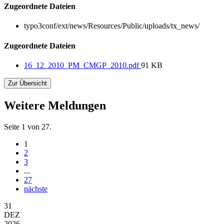
Zugeordnete Dateien
typo3conf/ext/news/Resources/Public/uploads/tx_news/
Zugeordnete Dateien
16_12_2010_PM_CMGP_2010.pdf
91 KB
Zur Übersicht
Weitere Meldungen
Seite 1 von 27.
1
2
3
...
27
nächste
31
DEZ
2026