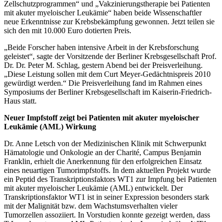
Zellschutzprogrammen“ und „Vakzinierungstherapie bei Patienten
mit akuter myeloischer Leukämie“ haben beide Wissenschaftler
neue Erkenntnisse zur Krebsbekämpfung gewonnen. Jetzt teilen sie
sich den mit 10.000 Euro dotierten Preis.
„Beide Forscher haben intensive Arbeit in der Krebsforschung
geleistet“, sagte der Vorsitzende der Berliner Krebsgesellschaft Prof.
Dr. Dr. Peter M. Schlag, gestern Abend bei der Preisverleihung.
„Diese Leistung sollen mit dem Curt Meyer-Gedächtnispreis 2010
gewürdigt werden.“ Die Preisverleihung fand im Rahmen eines
Symposiums der Berliner Krebsgesellschaft im Kaiserin-Friedrich-
Haus statt.
Neuer Impfstoff zeigt bei Patienten mit akuter myeloischer
Leukämie (AML) Wirkung
Dr. Anne Letsch von der Medizinischen Klinik mit Schwerpunkt
Hämatologie und Onkologie an der Charité, Campus Benjamin
Franklin, erhielt die Anerkennung für den erfolgreichen Einsatz
eines neuartigen Tumorimpfstoffs. In dem aktuellen Projekt wurde
ein Peptid des Transkriptionsfaktors WT1 zur Impfung bei Patienten
mit akuter myeloischer Leukämie (AML) entwickelt. Der
Transkriptionsfaktor WT1 ist in seiner Expression besonders stark
mit der Malignität bzw. dem Wachstumsverhalten vieler
Tumorzellen assoziiert. In Vorstudien konnte gezeigt werden, dass