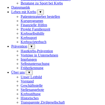
Beratung zu Sport bei Krebs
Danışmanlık
Leben mit Krebs
▼
Patientenratgeber bestellen
Kursprogramm
Finanzielle Hilfen
Projekt Familienzeit
Krebsselbsthilfe
Krebssport
Krebswörterbuch
Prävention
▼
Hautkrebs-Prävention
Vorträge in Unternehmen
Impfungen
Selbstuntersuchung
Früherkennung
Über uns
▼
Unser Leitbild
Vorstand
Geschäftsstelle
Stellenangebote
Krebsstiftung
Historisches
Transparente Zivilgesellschaft