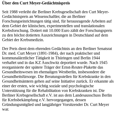
Über den Curt Meyer-Gedächtnispreis
Seit 1988 verleiht die Berliner Krebsgesellschaft den Curt Meyer-
Gedächtnispreis an Wissenschaftler, die an Berliner
Forschungseinrichtungen tätig sind, für herausragende Arbeiten auf
dem Gebiet der klinischen, experimentellen und translationalen
Krebsforschung. Dotiert mit 10.000 Euro zählt der Forschungspreis
zu den höchst dotierten Auszeichnungen in Deutschland auf dem
Gebiet der Krebsmedizin.
Der Preis dient dem ehrenden Gedächtnis an den Berliner Senatsrat
Dr. med. Curt Meyer (1891-1984), der nach praktischer und
kommunalärztlicher Tätigkeit in Thüringen und Berlin 1944
verhaftet und in das KZ Auschwitz deportiert wurde. Nach 1945
reorganisierte der spätere Träger der Ernst-Reuter-Plakette das
Gesundheitswesen im ehemaligen Westberlin, insbesondere die
Gesundheitsfürsorge. Die Beratungsstellen für Krebskranke in den
Gesundheitsämtern gehen auf seine Initiative zurück. Er erkannte als
einer der ersten, wie wichtig soziale und psychologische
Unterstützung für die Rehabilitation von Krebskranken ist. Die
Berliner Krebsgesellschaft e.V. ist aus dem Landesausschuss Berlin
für Krebsbekämpfung e.V. hervorgegangen, dessen
Gründungsmitglied und langjähriger Vorsitzender Dr. Curt Meyer
war.