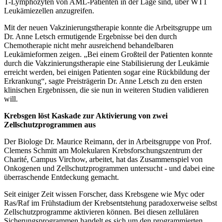
T-Lymphozyten von AML-Patienten in der Lage sind, über WT1
Leukämiezellen anzugreifen.
Mit der neuen Vakzinierungstherapie konnte die Arbeitsgruppe um
Dr. Anne Letsch ermutigende Ergebnisse bei den durch
Chemotherapie nicht mehr ausreichend behandelbaren
Leukämieformen zeigen. „Bei einem Großteil der Patienten konnte
durch die Vakzinierungstherapie eine Stabilisierung der Leukämie
erreicht werden, bei einigen Patienten sogar eine Rückbildung der
Erkrankung“, sagte Preisträgerin Dr. Anne Letsch zu den ersten
klinischen Ergebnissen, die sie nun in weiteren Studien validieren
will.
Krebsgen löst Kaskade zur Aktivierung von zwei
Zellschutzprogrammen aus
Der Biologe Dr. Maurice Reimann, der in Arbeitsgruppe von Prof.
Clemens Schmitt am Molekularen Krebsforschungszentrum der
Charité, Campus Virchow, arbeitet, hat das Zusammenspiel von
Onkogenen und Zellschutzprogrammen untersucht - und dabei eine
überraschende Entdeckung gemacht.
Seit einiger Zeit wissen Forscher, dass Krebsgene wie Myc oder
Ras/Raf im Frühstadium der Krebsentstehung paradoxerweise selbst
Zellschutzprogramme aktivieren können. Bei diesen zellulären
Sicherungsprogrammen handelt es sich um den programmierten