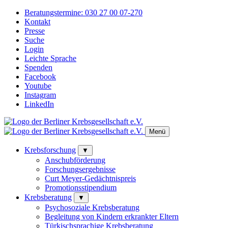
Beratungstermine:
030 27 00 07-270
Kontakt
Presse
Suche
Login
Leichte Sprache
Spenden
Facebook
Youtube
Instagram
LinkedIn
Menü
Krebsforschung
▼
Anschubförderung
Forschungsergebnisse
Curt Meyer-Gedächtnispreis
Promotionsstipendium
Krebsberatung
▼
Psychosoziale Krebsberatung
Begleitung von Kindern erkrankter Eltern
Türkischsprachige Krebsberatung