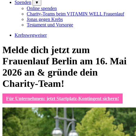
Spenden
▼
Online spenden
Charity-Teams beim VITAMIN WELL Frauenlauf
Jonas gegen Krebs
Testament und Vorsorge
Krebswegweiser
Melde dich jetzt zum
Frauenlauf Berlin am 16. Mai
2026 an & gründe dein
Charity-Team!
Für Unternehmen: jetzt Startplatz-Kontingent sichern!