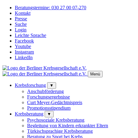
Beratungstermine:
030 27 00 07-270
Kontakt
Presse
Suche
Login
Leichte Sprache
Facebook
Youtube
Instagram
LinkedIn
Menü
Krebsforschung
▼
Anschubförderung
Forschungsergebnisse
Curt Meyer-Gedächtnispreis
Promotionsstipendium
Krebsberatung
▼
Psychosoziale Krebsberatung
Begleitung von Kindern erkrankter Eltern
Türkischsprachige Krebsberatung
Beratung zu Sport bei Krebs