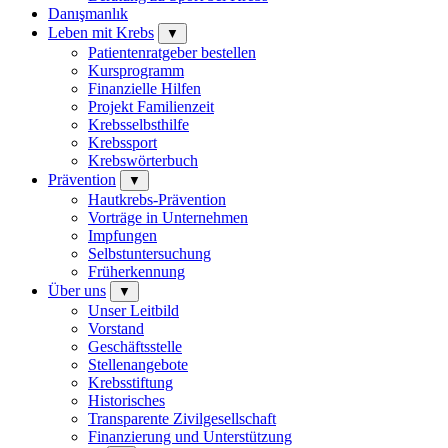
Danışmanlık
Leben mit Krebs
▼
Patientenratgeber bestellen
Kursprogramm
Finanzielle Hilfen
Projekt Familienzeit
Krebsselbsthilfe
Krebssport
Krebswörterbuch
Prävention
▼
Hautkrebs-Prävention
Vorträge in Unternehmen
Impfungen
Selbstuntersuchung
Früherkennung
Über uns
▼
Unser Leitbild
Vorstand
Geschäftsstelle
Stellenangebote
Krebsstiftung
Historisches
Transparente Zivilgesellschaft
Finanzierung und Unterstützung