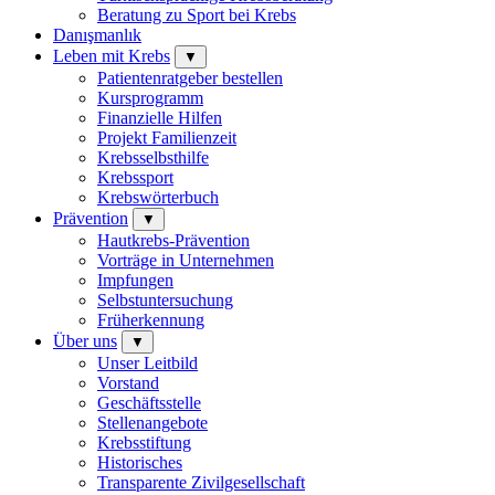
Beratung zu Sport bei Krebs
Danışmanlık
Leben mit Krebs
▼
Patientenratgeber bestellen
Kursprogramm
Finanzielle Hilfen
Projekt Familienzeit
Krebsselbsthilfe
Krebssport
Krebswörterbuch
Prävention
▼
Hautkrebs-Prävention
Vorträge in Unternehmen
Impfungen
Selbstuntersuchung
Früherkennung
Über uns
▼
Unser Leitbild
Vorstand
Geschäftsstelle
Stellenangebote
Krebsstiftung
Historisches
Transparente Zivilgesellschaft