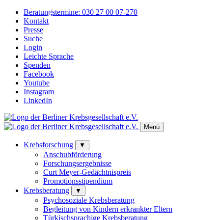
Beratungstermine:
030 27 00 07-270
Kontakt
Presse
Suche
Login
Leichte Sprache
Spenden
Facebook
Youtube
Instagram
LinkedIn
Menü
Krebsforschung
▼
Anschubförderung
Forschungsergebnisse
Curt Meyer-Gedächtnispreis
Promotionsstipendium
Krebsberatung
▼
Psychosoziale Krebsberatung
Begleitung von Kindern erkrankter Eltern
Türkischsprachige Krebsberatung