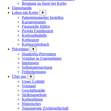
Beratung zu Sport bei Krebs
Danışmanlık
Leben mit Krebs
▼
Patientenratgeber bestellen
Kursprogramm
Finanzielle Hilfen
Projekt Familienzeit
Krebsselbsthilfe
Krebssport
Krebswörterbuch
Prävention
▼
Hautkrebs-Prävention
Vorträge in Unternehmen
Impfungen
Selbstuntersuchung
Früherkennung
Über uns
▼
Unser Leitbild
Vorstand
Geschäftsstelle
Stellenangebote
Krebsstiftung
Historisches
Transparente Zivilgesellschaft