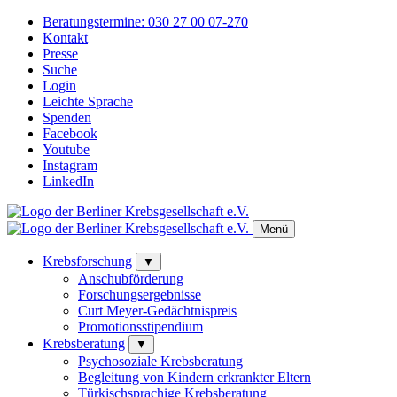
Beratungstermine:
030 27 00 07-270
Kontakt
Presse
Suche
Login
Leichte Sprache
Spenden
Facebook
Youtube
Instagram
LinkedIn
Menü
Krebsforschung
▼
Anschubförderung
Forschungsergebnisse
Curt Meyer-Gedächtnispreis
Promotionsstipendium
Krebsberatung
▼
Psychosoziale Krebsberatung
Begleitung von Kindern erkrankter Eltern
Türkischsprachige Krebsberatung