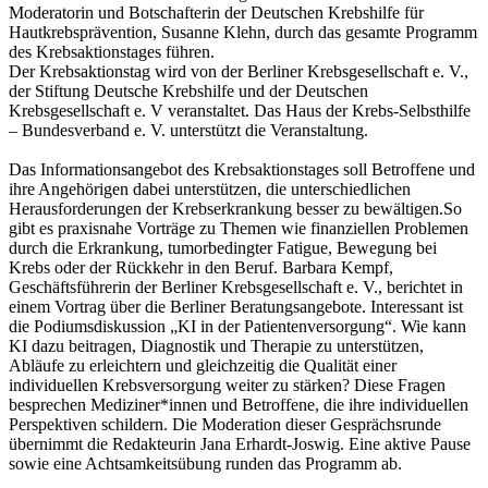
Moderatorin und Botschafterin der Deutschen Krebshilfe für
Hautkrebsprävention, Susanne Klehn, durch das gesamte Programm
des Krebsaktionstages führen.
Der Krebsaktionstag wird von der Berliner Krebsgesellschaft e. V.,
der Stiftung Deutsche Krebshilfe und der Deutschen
Krebsgesellschaft e. V veranstaltet. Das Haus der Krebs-Selbsthilfe
– Bundesverband e. V. unterstützt die Veranstaltung.
Das Informationsangebot des Krebsaktionstages soll Betroffene und
ihre Angehörigen dabei unterstützen, die unterschiedlichen
Herausforderungen der Krebserkrankung besser zu bewältigen.So
gibt es praxisnahe Vorträge zu Themen wie finanziellen Problemen
durch die Erkrankung, tumorbedingter Fatigue, Bewegung bei
Krebs oder der Rückkehr in den Beruf. Barbara Kempf,
Geschäftsführerin der Berliner Krebsgesellschaft e. V., berichtet in
einem Vortrag über die Berliner Beratungsangebote. Interessant ist
die Podiumsdiskussion „KI in der Patientenversorgung“. Wie kann
KI dazu beitragen, Diagnostik und Therapie zu unterstützen,
Abläufe zu erleichtern und gleichzeitig die Qualität einer
individuellen Krebsversorgung weiter zu stärken? Diese Fragen
besprechen Mediziner*innen und Betroffene, die ihre individuellen
Perspektiven schildern. Die Moderation dieser Gesprächsrunde
übernimmt die Redakteurin Jana Erhardt-Joswig. Eine aktive Pause
sowie eine Achtsamkeitsübung runden das Programm ab.