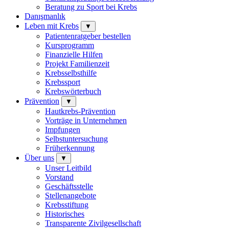
Beratung zu Sport bei Krebs
Danışmanlık
Leben mit Krebs
▼
Patientenratgeber bestellen
Kursprogramm
Finanzielle Hilfen
Projekt Familienzeit
Krebsselbsthilfe
Krebssport
Krebswörterbuch
Prävention
▼
Hautkrebs-Prävention
Vorträge in Unternehmen
Impfungen
Selbstuntersuchung
Früherkennung
Über uns
▼
Unser Leitbild
Vorstand
Geschäftsstelle
Stellenangebote
Krebsstiftung
Historisches
Transparente Zivilgesellschaft