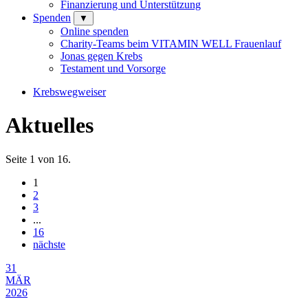
Finanzierung und Unterstützung
Spenden
▼
Online spenden
Charity-Teams beim VITAMIN WELL Frauenlauf
Jonas gegen Krebs
Testament und Vorsorge
Krebswegweiser
Aktuelles
Seite 1 von 16.
1
2
3
...
16
nächste
31
MÄR
2026