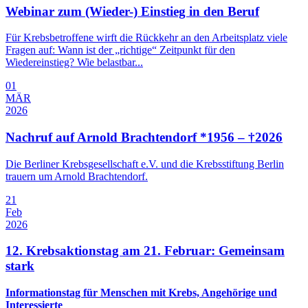
Webinar zum (Wieder-) Einstieg in den Beruf
Für Krebsbetroffene wirft die Rückkehr an den Arbeitsplatz viele
Fragen auf: Wann ist der „richtige“ Zeitpunkt für den
Wiedereinstieg? Wie belastbar...
01
MÄR
2026
Nachruf auf Arnold Brachtendorf *1956 – †2026
Die Berliner Krebsgesellschaft e.V. und die Krebsstiftung Berlin
trauern um Arnold Brachtendorf.
21
Feb
2026
12. Krebsaktionstag am 21. Februar: Gemeinsam
stark
Informationstag für Menschen mit Krebs, Angehörige und
Interessierte