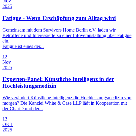
Nov
2025
Fatigue - Wenn Erschöpfung zum Alltag wird
Gemeinsam mit dem Survivors Home Berlin e.V. laden wir
Betroffene und Interessierte zu einer Infoveranstaltung über Fatigue
ein.
Fatigue ist eines der...
12
Nov
2025
Experten-Panel: Künstliche Intelligenz in der
Hochleistungsmedizin
Wie verändert Künstliche Intelligenz die Hochleistungsmedizin von
morgen? Die Kanzlei White & Case LLP lädt in Kooperation mit
der Charité und der...
13
OKT
2025