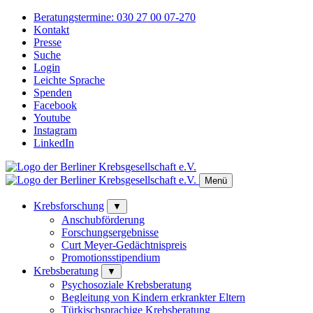
Beratungstermine:
030 27 00 07-270
Kontakt
Presse
Suche
Login
Leichte Sprache
Spenden
Facebook
Youtube
Instagram
LinkedIn
Menü
Krebsforschung
▼
Anschubförderung
Forschungsergebnisse
Curt Meyer-Gedächtnispreis
Promotionsstipendium
Krebsberatung
▼
Psychosoziale Krebsberatung
Begleitung von Kindern erkrankter Eltern
Türkischsprachige Krebsberatung