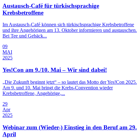
Austausch-Café für türkischsprachige
Krebsbetroffene
Im Austausch-Café können sich türkischsprachige Krebsbetroffene
und ihre Angehörigen am 13. Oktober informieren und austauschen.
Bei Tee und Gebäck...
09
MAI
2025
Yes!Con am 9./10. Mai – Wir sind dabei!
„Die Zukunft beginnt jetzt“ – so lautet das Motto der Yes!Con 2025.
Am 9. und 10. Mai bringt die Krebs-Convention wieder
Krebsbetroffene, Angehörige,...
29
Apr
2025
Webinar zum (Wieder-) Einstieg in den Beruf am 29.
April