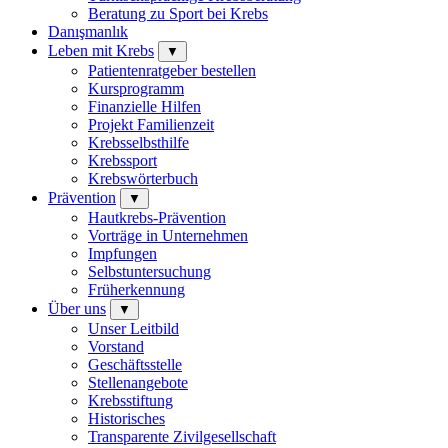
Beratung zu Sport bei Krebs
Danışmanlık
Leben mit Krebs
▼
Patientenratgeber bestellen
Kursprogramm
Finanzielle Hilfen
Projekt Familienzeit
Krebsselbsthilfe
Krebssport
Krebswörterbuch
Prävention
▼
Hautkrebs-Prävention
Vorträge in Unternehmen
Impfungen
Selbstuntersuchung
Früherkennung
Über uns
▼
Unser Leitbild
Vorstand
Geschäftsstelle
Stellenangebote
Krebsstiftung
Historisches
Transparente Zivilgesellschaft