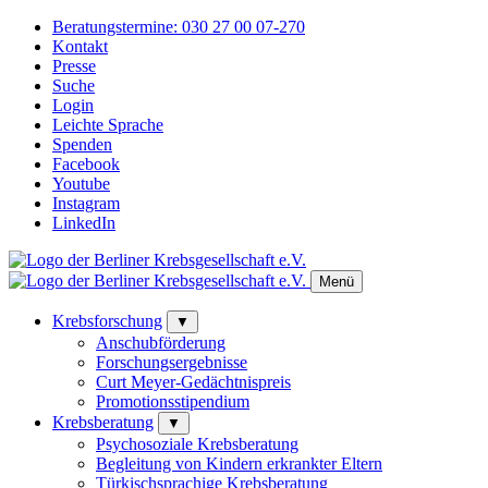
Beratungstermine:
030 27 00 07-270
Kontakt
Presse
Suche
Login
Leichte Sprache
Spenden
Facebook
Youtube
Instagram
LinkedIn
Menü
Krebsforschung
▼
Anschubförderung
Forschungsergebnisse
Curt Meyer-Gedächtnispreis
Promotionsstipendium
Krebsberatung
▼
Psychosoziale Krebsberatung
Begleitung von Kindern erkrankter Eltern
Türkischsprachige Krebsberatung