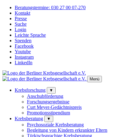
Beratungstermine:
030 27 00 07-270
Kontakt
Presse
Suche
Login
Leichte Sprache
Spenden
Facebook
Youtube
Instagram
LinkedIn
Menü
Krebsforschung
▼
Anschubförderung
Forschungsergebnisse
Curt Meyer-Gedächtnispreis
Promotionsstipendium
Krebsberatung
▼
Psychosoziale Krebsberatung
Begleitung von Kindern erkrankter Eltern
Türkischsprachige Krebsberatung