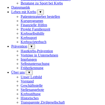
Beratung zu Sport bei Krebs
Danışmanlık
Leben mit Krebs
▼
Patientenratgeber bestellen
Kursprogramm
Finanzielle Hilfen
Projekt Familienzeit
Krebsselbsthilfe
Krebssport
Krebswörterbuch
Prävention
▼
Hautkrebs-Prävention
Vorträge in Unternehmen
Impfungen
Selbstuntersuchung
Früherkennung
Über uns
▼
Unser Leitbild
Vorstand
Geschäftsstelle
Stellenangebote
Krebsstiftung
Historisches
Transparente Zivilgesellschaft