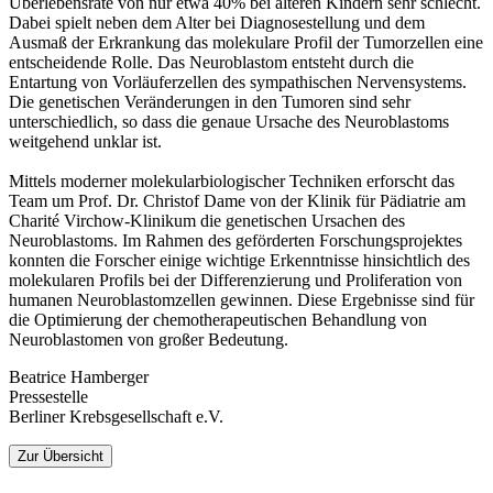
Überlebensrate von nur etwa 40% bei älteren Kindern sehr schlecht.
Dabei spielt neben dem Alter bei Diagnosestellung und dem
Ausmaß der Erkrankung das molekulare Profil der Tumorzellen eine
entscheidende Rolle. Das Neuroblastom entsteht durch die
Entartung von Vorläuferzellen des sympathischen Nervensystems.
Die genetischen Veränderungen in den Tumoren sind sehr
unterschiedlich, so dass die genaue Ursache des Neuroblastoms
weitgehend unklar ist.
Mittels moderner molekularbiologischer Techniken erforscht das
Team um Prof. Dr. Christof Dame von der Klinik für Pädiatrie am
Charité Virchow-Klinikum die genetischen Ursachen des
Neuroblastoms. Im Rahmen des geförderten Forschungsprojektes
konnten die Forscher einige wichtige Erkenntnisse hinsichtlich des
molekularen Profils bei der Differenzierung und Proliferation von
humanen Neuroblastomzellen gewinnen. Diese Ergebnisse sind für
die Optimierung der chemotherapeutischen Behandlung von
Neuroblastomen von großer Bedeutung.
Beatrice Hamberger
Pressestelle
Berliner Krebsgesellschaft e.V.
Zur Übersicht