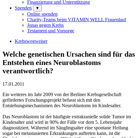
Finanzierung und Unterstützung
Spenden
▼
Online spenden
Charity-Teams beim VITAMIN WELL Frauenlauf
Jonas gegen Krebs
Testament und Vorsorge
Krebswegweiser
Welche genetischen Ursachen sind für das
Entstehen eines Neuroblastoms
verantwortlich?
17.01.2011
Ein weiteres im Jahr 2009 von der Berliner Krebsgesellschaft
gefördertes Forschungsprojekt befasst sich mit den
Entstehungsmechanismen des Neuroblastoms im Kindesalter.
Das Neuroblastom ist der häufigste extrakranielle solide Tumor im
Kindesalter und wird in 90% der Fälle vor dem 5. Lebensjahr
diagnostiziert. Während im Säuglingsalter eine spontane Heilung
sogar bei metastasierten Erkrankungen auftreten kann, ist die