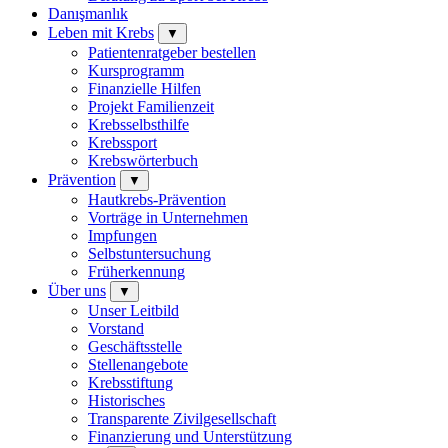
Danışmanlık
Leben mit Krebs
▼
Patientenratgeber bestellen
Kursprogramm
Finanzielle Hilfen
Projekt Familienzeit
Krebsselbsthilfe
Krebssport
Krebswörterbuch
Prävention
▼
Hautkrebs-Prävention
Vorträge in Unternehmen
Impfungen
Selbstuntersuchung
Früherkennung
Über uns
▼
Unser Leitbild
Vorstand
Geschäftsstelle
Stellenangebote
Krebsstiftung
Historisches
Transparente Zivilgesellschaft
Finanzierung und Unterstützung