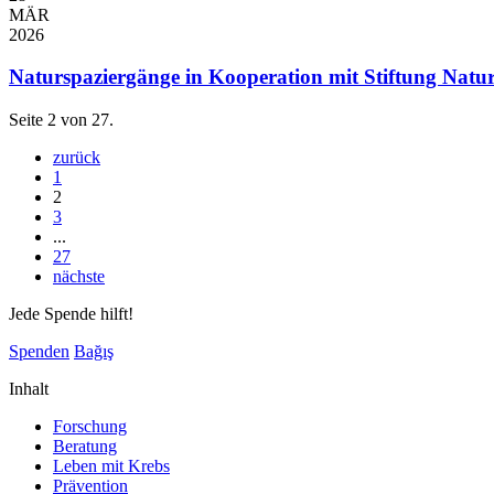
MÄR
2026
Naturspaziergänge in Kooperation mit Stiftung Natursc
Seite 2 von 27.
zurück
1
2
3
...
27
nächste
Jede Spende hilft!
Spenden
Bağış
Inhalt
Forschung
Beratung
Leben mit Krebs
Prävention