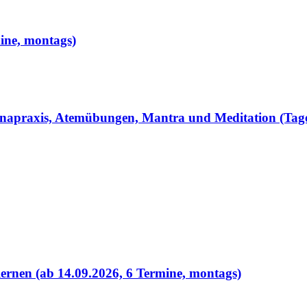
mine, montags)
anapraxis, Atemübungen, Mantra und Meditation (Tag
ernen (ab 14.09.2026, 6 Termine, montags)