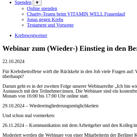
Spenden
▼
Online spenden
Charity-Teams beim VITAMIN WELL Frauenlauf
Jonas gegen Krebs
Testament und Vorsorge
Krebswegweiser
Webinar zum (Wieder-) Einstieg in den Be
22.10.2024
Für Krebsbetroffene wirft die Rückkehr in den Job viele Fragen auf: 
überhaupt?
Darum geht es in der zweiten Folge unserer Webinarreihe „Ich bin wi
Austausch mit den Teilnehmer:innen. Die Webinare sind ein kostenfrei
Monats von 16:00 bis 17:00 Uhr online statt.
29.10.2024 – Wiedereingliederungsmöglichkeiten
Und schon mal vormerken:
26.11.2024 – Kommunikation mit dem Arbeitgeber und den Kolleg:i
Moderiert werden die Webinare von einer Mitarbeiterin der Berliner K