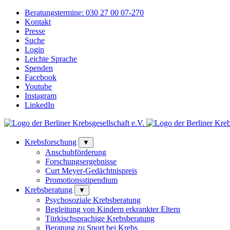
Beratungstermine:
030 27 00 07-270
Kontakt
Presse
Suche
Login
Leichte Sprache
Spenden
Facebook
Youtube
Instagram
LinkedIn
Krebsforschung
▼
Anschubförderung
Forschungsergebnisse
Curt Meyer-Gedächtnispreis
Promotionsstipendium
Krebsberatung
▼
Psychosoziale Krebsberatung
Begleitung von Kindern erkrankter Eltern
Türkischsprachige Krebsberatung
Beratung zu Sport bei Krebs