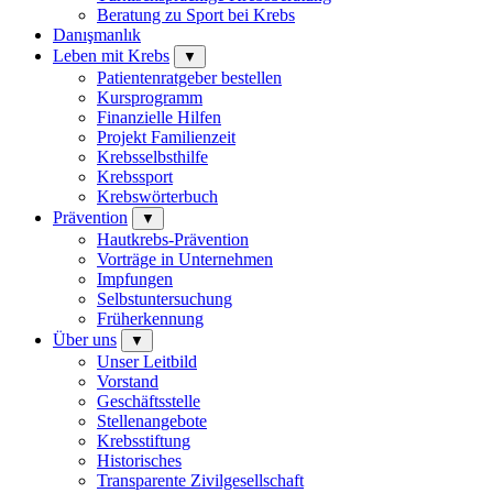
Beratung zu Sport bei Krebs
Danışmanlık
Leben mit Krebs
▼
Patientenratgeber bestellen
Kursprogramm
Finanzielle Hilfen
Projekt Familienzeit
Krebsselbsthilfe
Krebssport
Krebswörterbuch
Prävention
▼
Hautkrebs-Prävention
Vorträge in Unternehmen
Impfungen
Selbstuntersuchung
Früherkennung
Über uns
▼
Unser Leitbild
Vorstand
Geschäftsstelle
Stellenangebote
Krebsstiftung
Historisches
Transparente Zivilgesellschaft