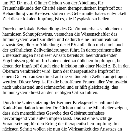
um PD Dr. med. Günter Cichon von der Abteilung für
Frauenheilkunde der Charité einen therapeutischen Impfstoff zur
Behandlung von Krebsvorstufen des Gebärmutterhalses entwickelt.
Ziel dieser lokalen Impfung ist es, die Dysplasie zu heilen.
Durch eine lokale Behandlung des Gebärmutterhalses mit einem
harmlosen Schnupfenvirus, versuchen die Wissenschaftler das
Immunsystem wachzurütteln und dadurch eine Immunreaktion
anzustoßen, die zur Abheilung der HPV-Infektion und damit auch
der gefährlichen Zellveränderungen führt. In tierexperimentellen
Untersuchungen hat dieser Ansatz bereits zu beeindruckenden
Ergebnissen geführt. Im Unterschied zu üblichen Impfungen, bei
denen der Impfstoff durch eine Injektion mit einer Nadel z. B. in den
Oberarm verabreicht wird, kann der therapeutische Impfstoff in
einem Gel von außen direkt auf die veränderten Zellen aufgetragen
werden. Dieser Weg ist für die betroffenen Frauen aller Voraussicht
nach unbelastend und schmerzfrei und er hilft gleichzeitig, das
Immunsystem direkt an den richtigen Ort zu führen.
Durch die Unterstützung der Berliner Krebsgesellschaft und der
Kade-Foundation konnten Dr. Cichon und seine Mitarbeiter zeigen,
dass sich menschliches Gewebe des Gebärmutterhalses
hervorragend von außen impfen lässt. Das ist eine wichtige
Voraussetzung für den Erfolg der therapeutischen Impfung. Im
nächsten Schritt wollen sie nun die Wirksamkeit des Ansatzes an