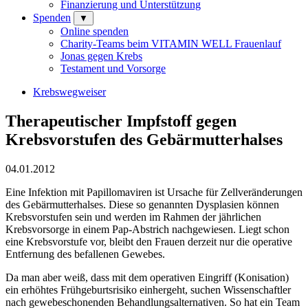
Finanzierung und Unterstützung
Spenden
▼
Online spenden
Charity-Teams beim VITAMIN WELL Frauenlauf
Jonas gegen Krebs
Testament und Vorsorge
Krebswegweiser
Therapeutischer Impfstoff gegen
Krebsvorstufen des Gebärmutterhalses
04.01.2012
Eine Infektion mit Papillomaviren ist Ursache für Zellveränderungen
des Gebärmutterhalses. Diese so genannten Dysplasien können
Krebsvorstufen sein und werden im Rahmen der jährlichen
Krebsvorsorge in einem Pap-Abstrich nachgewiesen. Liegt schon
eine Krebsvorstufe vor, bleibt den Frauen derzeit nur die operative
Entfernung des befallenen Gewebes.
Da man aber weiß, dass mit dem operativen Eingriff (Konisation)
ein erhöhtes Frühgeburtsrisiko einhergeht, suchen Wissenschaftler
nach gewebeschonenden Behandlungsalternativen. So hat ein Team