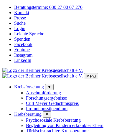
Beratungstermine:
030 27 00 07-270
Kontakt
Presse
Suche
Login
Leichte Sprache
Spenden
Facebook
Youtube
Instagram
LinkedIn
Menü
Krebsforschung
▼
Anschubförderung
Forschungsergebnisse
Curt Meyer-Gedächtnispreis
Promotionsstipendium
Krebsberatung
▼
Psychosoziale Krebsberatung
Begleitung von Kindern erkrankter Eltern
Türkischsprachige Krebsberatung