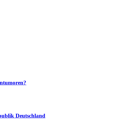
irntumoren?
publik Deutschland