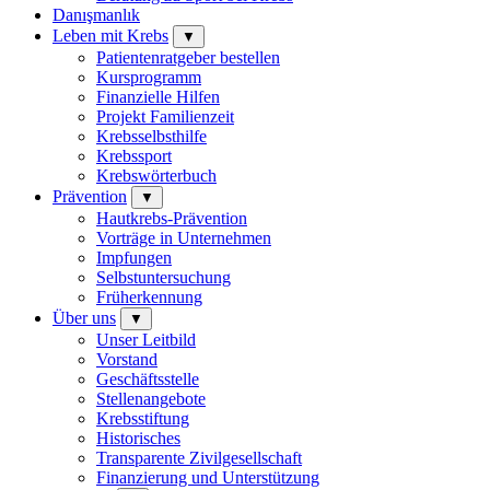
Danışmanlık
Leben mit Krebs
▼
Patientenratgeber bestellen
Kursprogramm
Finanzielle Hilfen
Projekt Familienzeit
Krebsselbsthilfe
Krebssport
Krebswörterbuch
Prävention
▼
Hautkrebs-Prävention
Vorträge in Unternehmen
Impfungen
Selbstuntersuchung
Früherkennung
Über uns
▼
Unser Leitbild
Vorstand
Geschäftsstelle
Stellenangebote
Krebsstiftung
Historisches
Transparente Zivilgesellschaft
Finanzierung und Unterstützung