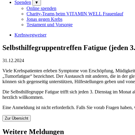
Spenden
▼
Online spenden
Charity-Teams beim VITAMIN WELL Frauenlauf
Jonas gegen Krebs
Testament und Vorsorge
Krebswegweiser
Selbsthilfegruppentreffen Fatigue (jeden 
31.12.2024
Viele Krebspatienten erleben Symptome von Erschöpfung, Müdigkeit, 
„Tumorfatigue“ bezeichnet. Der Austausch mit anderen, die in der gl
können sich gegenseitig unterstützen, Hilfestellungen geben und vone
Die Selbsthilfegruppe Fatigue trifft sich jeden 3. Dienstag im Monat
herzlich willkommen.
Eine Anmeldung ist nicht erforderlich. Falls Sie vorab Fragen haben,
Zur Übersicht
Weitere Meldungen