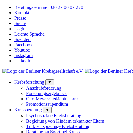
Beratungstermine:
030 27 00 07-270
Kontakt
Presse
Suche
Login
Leichte Sprache
Spenden
Facebook
Youtube
Instagram
LinkedIn
Krebsforschung
▼
Anschubförderung
Forschungsergebnisse
Curt Meyer-Gedächtnispreis
Promotionsstipendium
Krebsberatung
▼
Psychosoziale Krebsberatung
Begleitung von Kindern erkrankter Eltern
Türkischsprachige Krebsberatung
Beratung zu Sport bei Krebs