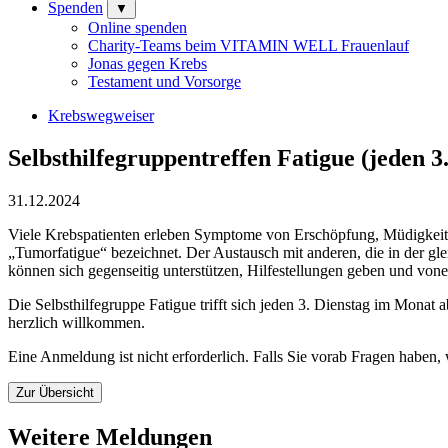
Spenden
▼
Online spenden
Charity-Teams beim VITAMIN WELL Frauenlauf
Jonas gegen Krebs
Testament und Vorsorge
Krebswegweiser
Selbsthilfegruppentreffen Fatigue (jeden 
31.12.2024
Viele Krebspatienten erleben Symptome von Erschöpfung, Müdigkeit, 
„Tumorfatigue“ bezeichnet. Der Austausch mit anderen, die in der gl
können sich gegenseitig unterstützen, Hilfestellungen geben und vone
Die Selbsthilfegruppe Fatigue trifft sich jeden 3. Dienstag im Monat
herzlich willkommen.
Eine Anmeldung ist nicht erforderlich. Falls Sie vorab Fragen haben,
Zur Übersicht
Weitere Meldungen