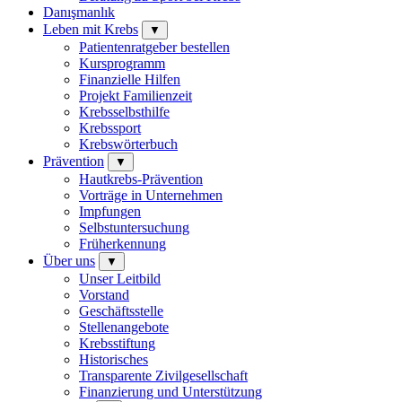
Danışmanlık
Leben mit Krebs
▼
Patientenratgeber bestellen
Kursprogramm
Finanzielle Hilfen
Projekt Familienzeit
Krebsselbsthilfe
Krebssport
Krebswörterbuch
Prävention
▼
Hautkrebs-Prävention
Vorträge in Unternehmen
Impfungen
Selbstuntersuchung
Früherkennung
Über uns
▼
Unser Leitbild
Vorstand
Geschäftsstelle
Stellenangebote
Krebsstiftung
Historisches
Transparente Zivilgesellschaft
Finanzierung und Unterstützung