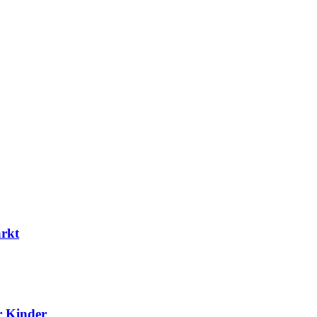
ärkt
r Kinder