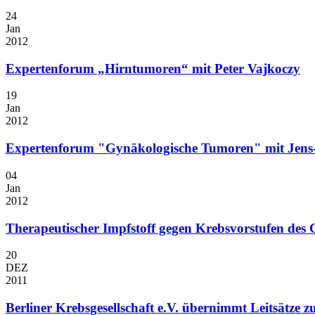
24
Jan
2012
Expertenforum „Hirntumoren“ mit Peter Vajkoczy
19
Jan
2012
Expertenforum "Gynäkologische Tumoren" mit Jen
04
Jan
2012
Therapeutischer Impfstoff gegen Krebsvorstufen des
20
DEZ
2011
Berliner Krebsgesellschaft e.V. übernimmt Leitsätze 