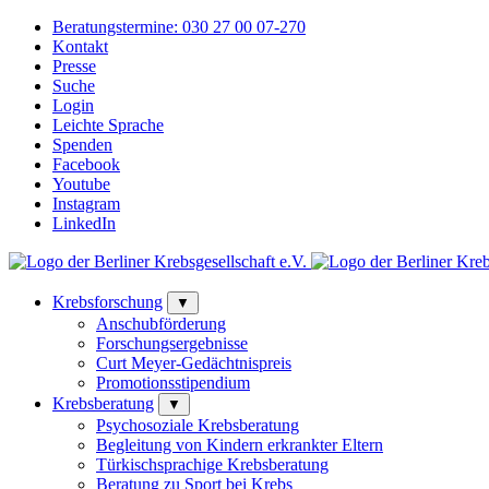
Beratungstermine:
030 27 00 07-270
Kontakt
Presse
Suche
Login
Leichte Sprache
Spenden
Facebook
Youtube
Instagram
LinkedIn
Krebsforschung
▼
Anschubförderung
Forschungsergebnisse
Curt Meyer-Gedächtnispreis
Promotionsstipendium
Krebsberatung
▼
Psychosoziale Krebsberatung
Begleitung von Kindern erkrankter Eltern
Türkischsprachige Krebsberatung
Beratung zu Sport bei Krebs