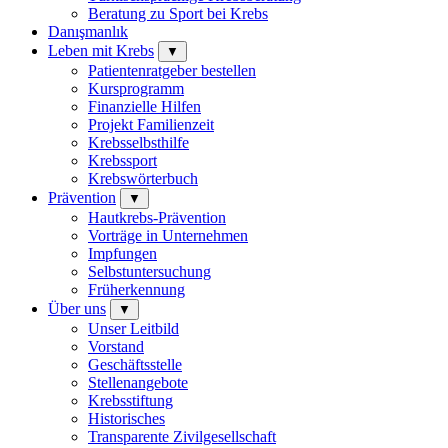
Beratung zu Sport bei Krebs
Danışmanlık
Leben mit Krebs
▼
Patientenratgeber bestellen
Kursprogramm
Finanzielle Hilfen
Projekt Familienzeit
Krebsselbsthilfe
Krebssport
Krebswörterbuch
Prävention
▼
Hautkrebs-Prävention
Vorträge in Unternehmen
Impfungen
Selbstuntersuchung
Früherkennung
Über uns
▼
Unser Leitbild
Vorstand
Geschäftsstelle
Stellenangebote
Krebsstiftung
Historisches
Transparente Zivilgesellschaft