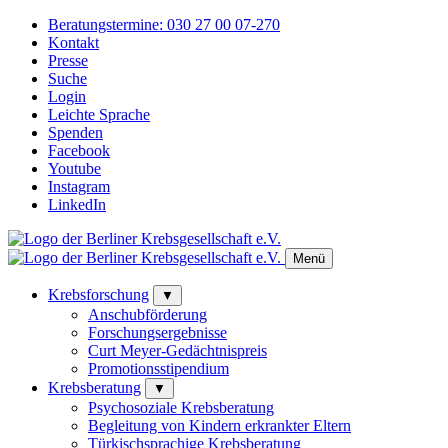
Beratungstermine:
030 27 00 07-270
Kontakt
Presse
Suche
Login
Leichte Sprache
Spenden
Facebook
Youtube
Instagram
LinkedIn
Menü
Krebsforschung
▼
Anschubförderung
Forschungsergebnisse
Curt Meyer-Gedächtnispreis
Promotionsstipendium
Krebsberatung
▼
Psychosoziale Krebsberatung
Begleitung von Kindern erkrankter Eltern
Türkischsprachige Krebsberatung