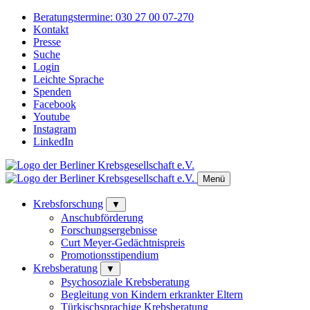
Beratungstermine:
030 27 00 07-270
Kontakt
Presse
Suche
Login
Leichte Sprache
Spenden
Facebook
Youtube
Instagram
LinkedIn
Menü
Krebsforschung
▼
Anschubförderung
Forschungsergebnisse
Curt Meyer-Gedächtnispreis
Promotionsstipendium
Krebsberatung
▼
Psychosoziale Krebsberatung
Begleitung von Kindern erkrankter Eltern
Türkischsprachige Krebsberatung