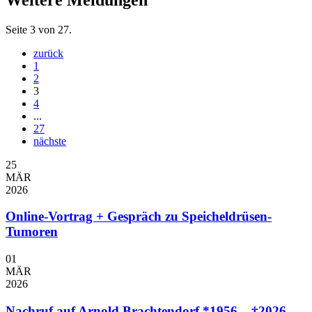
Seite 3 von 27.
zurück
1
2
3
4
...
27
nächste
25
MÄR
2026
Online-Vortrag + Gespräch zu Speicheldrüsen-
Tumoren
01
MÄR
2026
Nachruf auf Arnold Brachtendorf *1956 – †2026