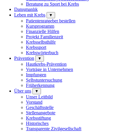
Beratung zu Sport bei Krebs
Danışmanlık
Leben mit Krebs
▼
Patientenratgeber bestellen
Kursprogramm
Finanzielle Hilfen
Projekt Familienzeit
Krebsselbsthilfe
Krebssport
Krebswörterbuch
Prävention
▼
Hautkrebs-Prävention
Vorträge in Unternehmen
Impfungen
Selbstuntersuchung
Früherkennung
Über uns
▼
Unser Leitbild
Vorstand
Geschäftsstelle
Stellenangebote
Krebsstiftung
Historisches
Transparente Zivilgesellschaft