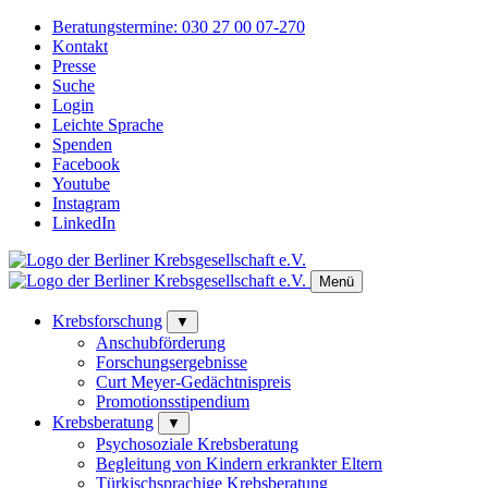
Beratungstermine:
030 27 00 07-270
Kontakt
Presse
Suche
Login
Leichte Sprache
Spenden
Facebook
Youtube
Instagram
LinkedIn
Menü
Krebsforschung
▼
Anschubförderung
Forschungsergebnisse
Curt Meyer-Gedächtnispreis
Promotionsstipendium
Krebsberatung
▼
Psychosoziale Krebsberatung
Begleitung von Kindern erkrankter Eltern
Türkischsprachige Krebsberatung