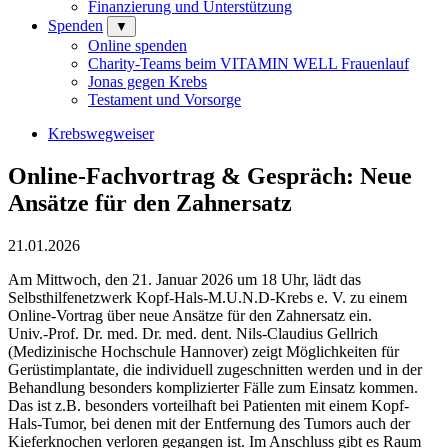
Finanzierung und Unterstützung
Spenden
▼
Online spenden
Charity-Teams beim VITAMIN WELL Frauenlauf
Jonas gegen Krebs
Testament und Vorsorge
Krebswegweiser
Online-Fachvortrag & Gespräch: Neue
Ansätze für den Zahnersatz
21.01.2026
Am Mittwoch, den 21. Januar 2026 um 18 Uhr, lädt das
Selbsthilfenetzwerk Kopf-Hals-M.U.N.D-Krebs e. V. zu einem
Online-Vortrag über neue Ansätze für den Zahnersatz ein.
Univ.-Prof. Dr. med. Dr. med. dent. Nils-Claudius Gellrich
(Medizinische Hochschule Hannover) zeigt Möglichkeiten für
Gerüstimplantate, die individuell zugeschnitten werden und in der
Behandlung besonders komplizierter Fälle zum Einsatz kommen.
Das ist z.B. besonders vorteilhaft bei Patienten mit einem Kopf-
Hals-Tumor, bei denen mit der Entfernung des Tumors auch der
Kieferknochen verloren gegangen ist. Im Anschluss gibt es Raum