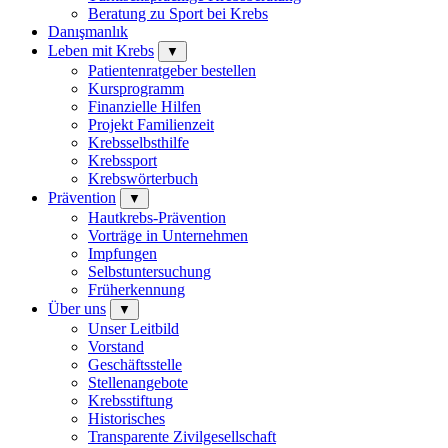
Beratung zu Sport bei Krebs
Danışmanlık
Leben mit Krebs
▼
Patientenratgeber bestellen
Kursprogramm
Finanzielle Hilfen
Projekt Familienzeit
Krebsselbsthilfe
Krebssport
Krebswörterbuch
Prävention
▼
Hautkrebs-Prävention
Vorträge in Unternehmen
Impfungen
Selbstuntersuchung
Früherkennung
Über uns
▼
Unser Leitbild
Vorstand
Geschäftsstelle
Stellenangebote
Krebsstiftung
Historisches
Transparente Zivilgesellschaft