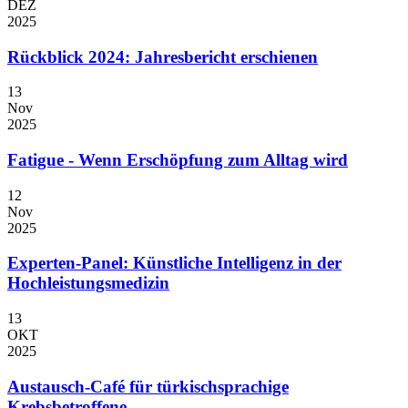
DEZ
2025
Rückblick 2024: Jahresbericht erschienen
13
Nov
2025
Fatigue - Wenn Erschöpfung zum Alltag wird
12
Nov
2025
Experten-Panel: Künstliche Intelligenz in der
Hochleistungsmedizin
13
OKT
2025
Austausch-Café für türkischsprachige
Krebsbetroffene