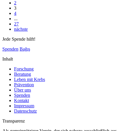
2
3
4
...
27
nächste
Jede Spende hilft!
Spenden
Bağış
Inhalt
Forschung
Beratung
Leben mit Krebs
Prävention
Über uns
Spenden
Kontakt
Impressum
Datenschutz
Transparenz
Als gemeinnütziger Verein, der sich nahezu ausschließlich aus