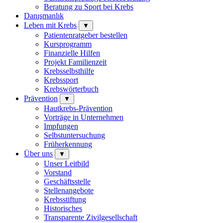
Beratung zu Sport bei Krebs
Danışmanlık
Leben mit Krebs
▼
Patientenratgeber bestellen
Kursprogramm
Finanzielle Hilfen
Projekt Familienzeit
Krebsselbsthilfe
Krebssport
Krebswörterbuch
Prävention
▼
Hautkrebs-Prävention
Vorträge in Unternehmen
Impfungen
Selbstuntersuchung
Früherkennung
Über uns
▼
Unser Leitbild
Vorstand
Geschäftsstelle
Stellenangebote
Krebsstiftung
Historisches
Transparente Zivilgesellschaft