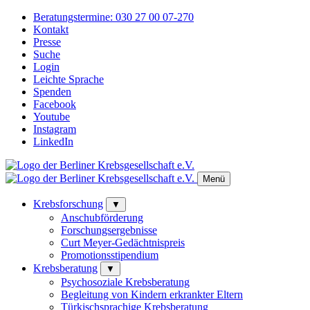
Beratungstermine:
030 27 00 07-270
Kontakt
Presse
Suche
Login
Leichte Sprache
Spenden
Facebook
Youtube
Instagram
LinkedIn
Menü
Krebsforschung
▼
Anschubförderung
Forschungsergebnisse
Curt Meyer-Gedächtnispreis
Promotionsstipendium
Krebsberatung
▼
Psychosoziale Krebsberatung
Begleitung von Kindern erkrankter Eltern
Türkischsprachige Krebsberatung