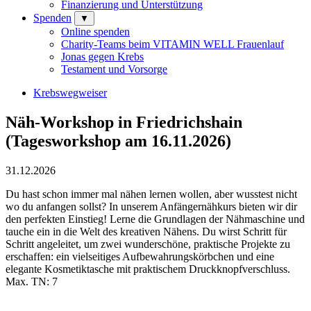
Finanzierung und Unterstützung
Spenden
▼
Online spenden
Charity-Teams beim VITAMIN WELL Frauenlauf
Jonas gegen Krebs
Testament und Vorsorge
Krebswegweiser
Näh-Workshop in Friedrichshain
(Tagesworkshop am 16.11.2026)
31.12.2026
Du hast schon immer mal nähen lernen wollen, aber wusstest nicht
wo du anfangen sollst? In unserem Anfängernähkurs bieten wir dir
den perfekten Einstieg! Lerne die Grundlagen der Nähmaschine und
tauche ein in die Welt des kreativen Nähens. Du wirst Schritt für
Schritt angeleitet, um zwei wunderschöne, praktische Projekte zu
erschaffen: ein vielseitiges Aufbewahrungskörbchen und eine
elegante Kosmetiktasche mit praktischem Druckknopfverschluss.
Max. TN: 7