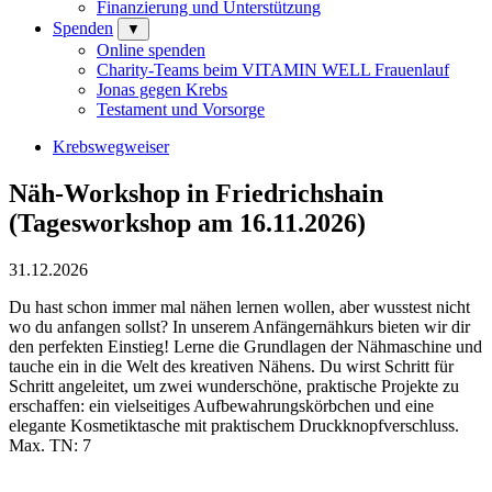
Finanzierung und Unterstützung
Spenden
▼
Online spenden
Charity-Teams beim VITAMIN WELL Frauenlauf
Jonas gegen Krebs
Testament und Vorsorge
Krebswegweiser
Näh-Workshop in Friedrichshain
(Tagesworkshop am 16.11.2026)
31.12.2026
Du hast schon immer mal nähen lernen wollen, aber wusstest nicht
wo du anfangen sollst? In unserem Anfängernähkurs bieten wir dir
den perfekten Einstieg! Lerne die Grundlagen der Nähmaschine und
tauche ein in die Welt des kreativen Nähens. Du wirst Schritt für
Schritt angeleitet, um zwei wunderschöne, praktische Projekte zu
erschaffen: ein vielseitiges Aufbewahrungskörbchen und eine
elegante Kosmetiktasche mit praktischem Druckknopfverschluss.
Max. TN: 7