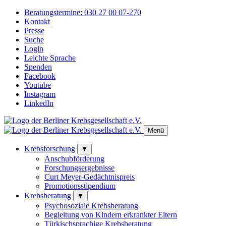
Beratungstermine:
030 27 00 07-270
Kontakt
Presse
Suche
Login
Leichte Sprache
Spenden
Facebook
Youtube
Instagram
LinkedIn
Menü
Krebsforschung
▼
Anschubförderung
Forschungsergebnisse
Curt Meyer-Gedächtnispreis
Promotionsstipendium
Krebsberatung
▼
Psychosoziale Krebsberatung
Begleitung von Kindern erkrankter Eltern
Türkischsprachige Krebsberatung