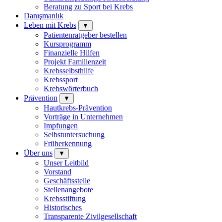
Beratung zu Sport bei Krebs
Danışmanlık
Leben mit Krebs
▼
Patientenratgeber bestellen
Kursprogramm
Finanzielle Hilfen
Projekt Familienzeit
Krebsselbsthilfe
Krebssport
Krebswörterbuch
Prävention
▼
Hautkrebs-Prävention
Vorträge in Unternehmen
Impfungen
Selbstuntersuchung
Früherkennung
Über uns
▼
Unser Leitbild
Vorstand
Geschäftsstelle
Stellenangebote
Krebsstiftung
Historisches
Transparente Zivilgesellschaft