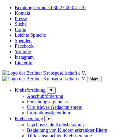
Beratungstermine:
030 27 00 07-270
Kontakt
Presse
Suche
Login
Leichte Sprache
Spenden
Facebook
Youtube
Instagram
LinkedIn
Menü
Krebsforschung
▼
Anschubförderung
Forschungsergebnisse
Curt Meyer-Gedächtnispreis
Promotionsstipendium
Krebsberatung
▼
Psychosoziale Krebsberatung
Begleitung von Kindern erkrankter Eltern
Türkischsprachige Krebsberatung