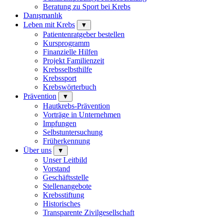
Beratung zu Sport bei Krebs
Danışmanlık
Leben mit Krebs
▼
Patientenratgeber bestellen
Kursprogramm
Finanzielle Hilfen
Projekt Familienzeit
Krebsselbsthilfe
Krebssport
Krebswörterbuch
Prävention
▼
Hautkrebs-Prävention
Vorträge in Unternehmen
Impfungen
Selbstuntersuchung
Früherkennung
Über uns
▼
Unser Leitbild
Vorstand
Geschäftsstelle
Stellenangebote
Krebsstiftung
Historisches
Transparente Zivilgesellschaft