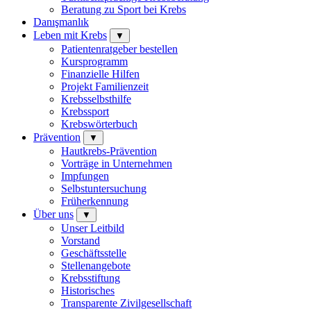
Beratung zu Sport bei Krebs
Danışmanlık
Leben mit Krebs
▼
Patientenratgeber bestellen
Kursprogramm
Finanzielle Hilfen
Projekt Familienzeit
Krebsselbsthilfe
Krebssport
Krebswörterbuch
Prävention
▼
Hautkrebs-Prävention
Vorträge in Unternehmen
Impfungen
Selbstuntersuchung
Früherkennung
Über uns
▼
Unser Leitbild
Vorstand
Geschäftsstelle
Stellenangebote
Krebsstiftung
Historisches
Transparente Zivilgesellschaft