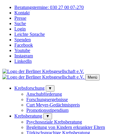
Beratungstermine:
030 27 00 07-270
Kontakt
Presse
Suche
Login
Leichte Sprache
Spenden
Facebook
Youtube
Instagram
LinkedIn
Menü
Krebsforschung
▼
Anschubförderung
Forschungsergebnisse
Curt Meyer-Gedächtnispreis
Promotionsstipendium
Krebsberatung
▼
Psychosoziale Krebsberatung
Begleitung von Kindern erkrankter Eltern
Türkischsprachige Krebsberatung