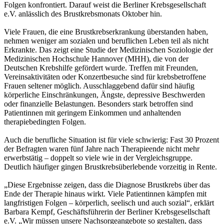
Folgen konfrontiert. Darauf weist die Berliner Krebsgesellschaft
e.V. anlässlich des Brustkrebsmonats Oktober hin.
Viele Frauen, die eine Brustkrebserkrankung überstanden haben,
nehmen weniger am sozialen und beruflichen Leben teil als nicht
Erkrankte. Das zeigt eine Studie der Medizinischen Soziologie der
Medizinischen Hochschule Hannover (MHH), die von der
Deutschen Krebshilfe gefördert wurde. Treffen mit Freunden,
Vereinsaktivitäten oder Konzertbesuche sind für krebsbetroffene
Frauen seltener möglich. Ausschlaggebend dafür sind häufig
körperliche Einschränkungen, Ängste, depressive Beschwerden
oder finanzielle Belastungen. Besonders stark betroffen sind
Patientinnen mit geringem Einkommen und anhaltenden
therapiebedingten Folgen.
Auch die berufliche Situation ist für viele schwierig: Fast 30 Prozent
der Befragten waren fünf Jahre nach Therapieende nicht mehr
erwerbstätig – doppelt so viele wie in der Vergleichsgruppe.
Deutlich häufiger gingen Brustkrebsüberlebende vorzeitig in Rente.
„Diese Ergebnisse zeigen, dass die Diagnose Brustkrebs über das
Ende der Therapie hinaus wirkt. Viele Patientinnen kämpfen mit
langfristigen Folgen – körperlich, seelisch und auch sozial“, erklärt
Barbara Kempf, Geschäftsführerin der Berliner Krebsgesellschaft
e.V. „Wir müssen unsere Nachsorgeangebote so gestalten, dass