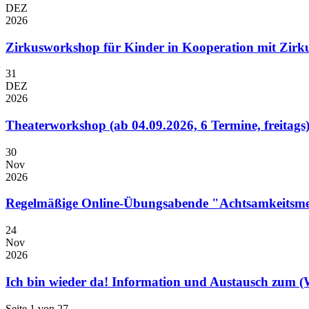
DEZ
2026
Zirkusworkshop für Kinder in Kooperation mit Zirku
31
DEZ
2026
Theaterworkshop (ab 04.09.2026, 6 Termine, freitags
30
Nov
2026
Regelmäßige Online-Übungsabende "Achtsamkeitsmed
24
Nov
2026
Ich bin wieder da! Information und Austausch zum (W
Seite 1 von 27.