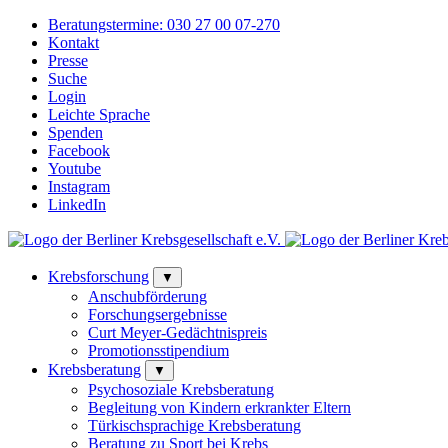
Beratungstermine:
030 27 00 07-270
Kontakt
Presse
Suche
Login
Leichte Sprache
Spenden
Facebook
Youtube
Instagram
LinkedIn
Krebsforschung
▼
Anschubförderung
Forschungsergebnisse
Curt Meyer-Gedächtnispreis
Promotionsstipendium
Krebsberatung
▼
Psychosoziale Krebsberatung
Begleitung von Kindern erkrankter Eltern
Türkischsprachige Krebsberatung
Beratung zu Sport bei Krebs