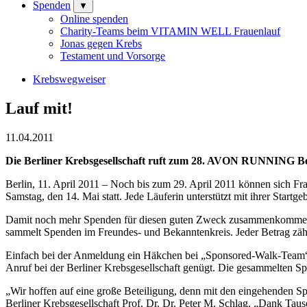
Spenden
▼
Online spenden
Charity-Teams beim VITAMIN WELL Frauenlauf
Jonas gegen Krebs
Testament und Vorsorge
Krebswegweiser
Lauf mit!
11.04.2011
Die Berliner Krebsgesellschaft ruft zum 28. AVON RUNNING Ber
Berlin, 11. April 2011 – Noch bis zum 29. April 2011 können sich
Samstag, den 14. Mai statt. Jede Läuferin unterstützt mit ihrer Star
Damit noch mehr Spenden für diesen guten Zweck zusammenkommen, ka
sammelt Spenden im Freundes- und Bekanntenkreis. Jeder Betrag zählt 
Einfach bei der Anmeldung ein Häkchen bei „Sponsored-Walk-Team“ 
Anruf bei der Berliner Krebsgesellschaft genügt. Die gesammelten 
„Wir hoffen auf eine große Beteiligung, denn mit den eingehenden Spen
Berliner Krebsgesellschaft Prof. Dr. Dr. Peter M. Schlag. „Dank Ta