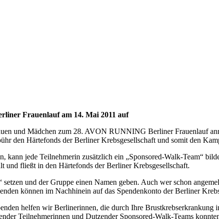
liner Frauenlauf am 14. Mai 2011 auf
 Frauen und Mädchen zum 28. AVON RUNNING Berliner Frauenlauf anmel
tgebühr den Härtefonds der Berliner Krebsgesellschaft und somit den Ka
nn jede Teilnehmerin zusätzlich ein „Sponsored-Walk-Team“ bilden. 
und fließt in den Härtefonds der Berliner Krebsgesellschaft.
setzen und der Gruppe einen Namen geben. Auch wer schon angemeldet
Spenden können im Nachhinein auf das Spendenkonto der Berliner Kreb
den helfen wir Berlinerinnen, die durch Ihre Brustkrebserkrankung in e
usender Teilnehmerinnen und Dutzender Sponsored-Walk-Teams konnten 