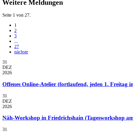
Weitere Meldungen
Seite 1 von 27.
1
2
3
...
27
nächste
31
DEZ
2026
Offenes Online-Atelier (fortlaufend, jeden 1. Freitag
31
DEZ
2026
Näh-Workshop in Friedrichshain (Tagesworkshop am
31