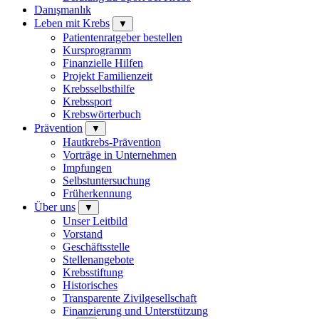
Danışmanlık
Leben mit Krebs
▼
Patientenratgeber bestellen
Kursprogramm
Finanzielle Hilfen
Projekt Familienzeit
Krebsselbsthilfe
Krebssport
Krebswörterbuch
Prävention
▼
Hautkrebs-Prävention
Vorträge in Unternehmen
Impfungen
Selbstuntersuchung
Früherkennung
Über uns
▼
Unser Leitbild
Vorstand
Geschäftsstelle
Stellenangebote
Krebsstiftung
Historisches
Transparente Zivilgesellschaft
Finanzierung und Unterstützung