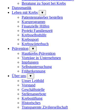
Beratung zu Sport bei Krebs
Danışmanlık
Leben mit Krebs
▼
Patientenratgeber bestellen
Kursprogramm
Finanzielle Hilfen
Projekt Familienzeit
Krebsselbsthilfe
Krebssport
Krebswörterbuch
Prävention
▼
Hautkrebs-Prävention
Vorträge in Unternehmen
Impfungen
Selbstuntersuchung
Früherkennung
Über uns
▼
Unser Leitbild
Vorstand
Geschäftsstelle
Stellenangebote
Krebsstiftung
Historisches
Transparente Zivilgesellschaft