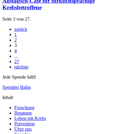
Austausch-Café für türkischsprachige
Krebsbetroffene
Seite 3 von 27.
zurück
1
2
3
4
...
27
nächste
Jede Spende hilft!
Spenden
Bağış
Inhalt
Forschung
Beratung
Leben mit Krebs
Prävention
Über uns