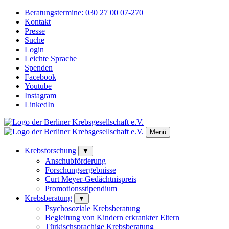
Beratungstermine:
030 27 00 07-270
Kontakt
Presse
Suche
Login
Leichte Sprache
Spenden
Facebook
Youtube
Instagram
LinkedIn
Menü
Krebsforschung
▼
Anschubförderung
Forschungsergebnisse
Curt Meyer-Gedächtnispreis
Promotionsstipendium
Krebsberatung
▼
Psychosoziale Krebsberatung
Begleitung von Kindern erkrankter Eltern
Türkischsprachige Krebsberatung