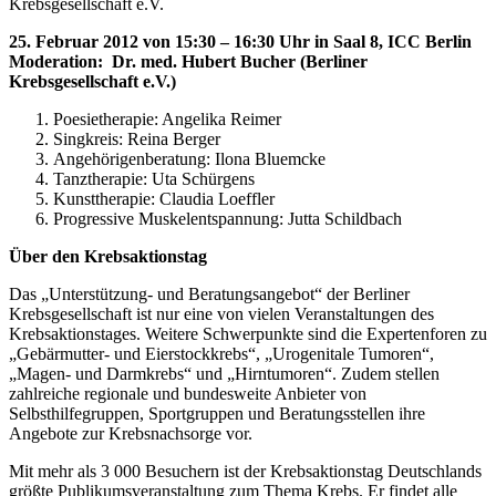
Krebsgesellschaft e.V.
25. Februar 2012 von 15:30 – 16:30 Uhr in Saal 8, ICC Berlin
Moderation: Dr. med. Hubert Bucher (Berliner
Krebsgesellschaft e.V.)
Poesietherapie: Angelika Reimer
Singkreis: Reina Berger
Angehörigenberatung: Ilona Bluemcke
Tanztherapie: Uta Schürgens
Kunsttherapie: Claudia Loeffler
Progressive Muskelentspannung: Jutta Schildbach
Über den Krebsaktionstag
Das „Unterstützung- und Beratungsangebot“ der Berliner
Krebsgesellschaft ist nur eine von vielen Veranstaltungen des
Krebsaktionstages. Weitere Schwerpunkte sind die Expertenforen zu
„Gebärmutter- und Eierstockkrebs“, „Urogenitale Tumoren“,
„Magen- und Darmkrebs“ und „Hirntumoren“. Zudem stellen
zahlreiche regionale und bundesweite Anbieter von
Selbsthilfegruppen, Sportgruppen und Beratungsstellen ihre
Angebote zur Krebsnachsorge vor.
Mit mehr als 3 000 Besuchern ist der Krebsaktionstag Deutschlands
größte Publikumsveranstaltung zum Thema Krebs. Er findet alle