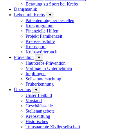
Beratung zu Sport bei Krebs
Danışmanlık
Leben mit Krebs
▼
Patientenratgeber bestellen
Kursprogramm
Finanzielle Hilfen
Projekt Familienzeit
Krebsselbsthilfe
Krebssport
Krebswörterbuch
Prävention
▼
Hautkrebs-Prävention
Vorträge in Unternehmen
Impfungen
Selbstuntersuchung
Früherkennung
Über uns
▼
Unser Leitbild
Vorstand
Geschäftsstelle
Stellenangebote
Krebsstiftung
Historisches
Transparente Zivilgesellschaft