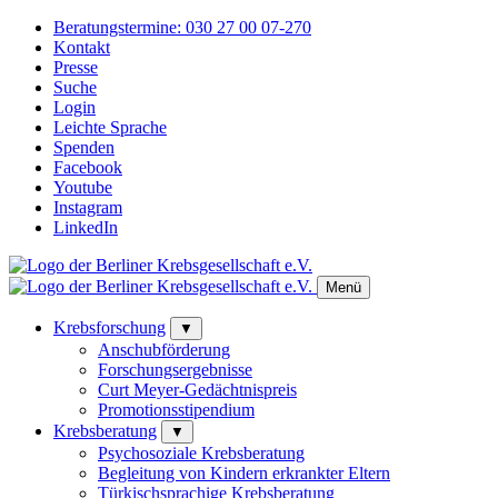
Beratungstermine:
030 27 00 07-270
Kontakt
Presse
Suche
Login
Leichte Sprache
Spenden
Facebook
Youtube
Instagram
LinkedIn
Menü
Krebsforschung
▼
Anschubförderung
Forschungsergebnisse
Curt Meyer-Gedächtnispreis
Promotionsstipendium
Krebsberatung
▼
Psychosoziale Krebsberatung
Begleitung von Kindern erkrankter Eltern
Türkischsprachige Krebsberatung