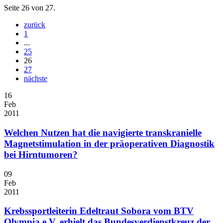
Seite 26 von 27.
zurück
1
...
25
26
27
nächste
16
Feb
2011
Welchen Nutzen hat die navigierte transkranielle
Magnetstimulation in der präoperativen Diagnostik
bei Hirntumoren?
09
Feb
2011
Krebssportleiterin Edeltraut Sobora vom BTV
Olympia e.V. erhielt das Bundesverdienstkreuz der