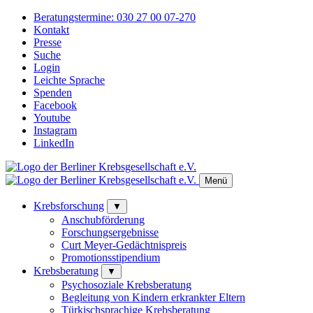
Beratungstermine:
030 27 00 07-270
Kontakt
Presse
Suche
Login
Leichte Sprache
Spenden
Facebook
Youtube
Instagram
LinkedIn
Menü
Krebsforschung
▼
Anschubförderung
Forschungsergebnisse
Curt Meyer-Gedächtnispreis
Promotionsstipendium
Krebsberatung
▼
Psychosoziale Krebsberatung
Begleitung von Kindern erkrankter Eltern
Türkischsprachige Krebsberatung