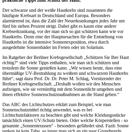
praktische Tipps zum Schutz der Haut.
Der schwarze und der weiße Hautkrebs sind zusammen die
häufigste Krebsart in Deutschland und Europa. Besonders
alarmierend ist, dass die Zahl der Neuerkrankungen jedes Jahr um
fünf bis sieben Prozent steigt. Dabei gibt es kaum eine andere
Krebserkrankung, vor der man sich so gut schützen kann wie vor
Hautkrebs. Denn eine der Hauptursachen für die Entstehung von
Hautkrebs ist die intensive Sonnenexposition, etwa durch
ausgedehnte Sonnenbäder im Freien oder im Solarium.
Im Ratgeber der Berliner Krebsgesellschaft „Schützen Sie Ihre Haut
richtig?“ sind viele Tipps enthalten, wie man sich schützen und
trotzdem die Sonne genießen kann. „Wir wissen heute, dass eine
übermäßige UV-Bestrahlung zu weißem und schwarzem Hautkrebs
führt“, sagt dazu Prof. Dr. Dr. Peter M. Schlag, Vorsitzender der
Berliner Krebsgesellschaft. „Deshalb wollen wir den Menschen
aufzeigen, wie sie vernünftig mit dem Sonnenlicht umgehen und
ihnen effektive Sonnenschutzmaßnahmen an die Hand geben.“
Das ABC des Lichtschutzes erklärt zum Beispiel, wie man
Sonnenschutzmittel richtig anwendet, was es bei
Lichtschutzfaktoren zu beachten gibt und welche Kleidungsstücke
tatsächlich einen UV-Schutz bieten. Oder welche Körperstellen - so
genannte „Sonnenterassen“ - besonders gefährdet sind. Fazit: Sonne
tanken ist kein Tabu, so lange man sich an ein paar Grundregeln