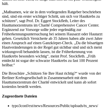
hält.
„Maßnamen, wie sie in dem vorliegenden Ratgeber beschrieben
sind, sind ein erster wichtiger Schritt, um sich vor Hautkrebs zu
schützen“, sagt Prof. Dr. Eggert Stockfleth, Leiter des
Hauttumorzentrums im Charité Comprehensive Cancer Center.
Ergänzend zur Vorsorge sollte jeder regelmäßig zur
Früherkennungsuntersuchung bei seinem Hausarzt oder Hautarzt
gehen. Gesetzlich Versicherte ab 35 Jahren haben alle zwei Jahre
einen Anspruch auf einen Ganzkörper-Check. „Da die bösartigen
Hautveränderungen in der Regel gut sichtbar sind und sich meist
wirkungsvoll behandeln lassen, ist die Früherkennung von
Hautkrebs besonders wichtig“, meint Prof. Stockfleth. „Früh
entdeckt ist sogar der schwarze Hautkrebs zu fast 100 Prozent
heilbar.“
Die Broschüre „Schützen Sie Ihre Haut richtig?“ wurde von der
Berliner Krebsgesellschaft in Zusammenarbeit mit dem
Hauttumorzentrum der Charité entwickelt und kann ab sofort
kostenlos bestellt werden.
Zugeordnete Dateien
typo3conf/ext/news/Resources/Public/uploads/tx_news/