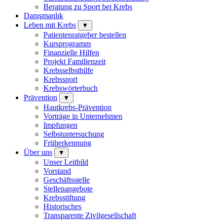
Beratung zu Sport bei Krebs
Danışmanlık
Leben mit Krebs
▼
Patientenratgeber bestellen
Kursprogramm
Finanzielle Hilfen
Projekt Familienzeit
Krebsselbsthilfe
Krebssport
Krebswörterbuch
Prävention
▼
Hautkrebs-Prävention
Vorträge in Unternehmen
Impfungen
Selbstuntersuchung
Früherkennung
Über uns
▼
Unser Leitbild
Vorstand
Geschäftsstelle
Stellenangebote
Krebsstiftung
Historisches
Transparente Zivilgesellschaft