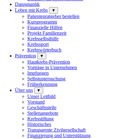
Danışmanlık
Leben mit Krebs
▼
Patientenratgeber bestellen
Kursprogramm
Finanzielle Hilfen
Projekt Familienzeit
Krebsselbsthilfe
Krebssport
Krebswörterbuch
Prävention
▼
Hautkrebs-Prävention
Vorträge in Unternehmen
Impfungen
Selbstuntersuchung
Früherkennung
Über uns
▼
Unser Leitbild
Vorstand
Geschäftsstelle
Stellenangebote
Krebsstiftung
Historisches
Transparente Zivilgesellschaft
Finanzierung und Unterstützung