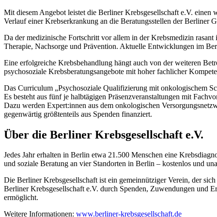
Mit diesem Angebot leistet die Berliner Krebsgesellschaft e.V. eine
Verlauf einer Krebserkrankung an die Beratungsstellen der Berliner 
Da der medizinische Fortschritt vor allem in der Krebsmedizin rasant 
Therapie, Nachsorge und Prävention. Aktuelle Entwicklungen im Bere
Eine erfolgreiche Krebsbehandlung hängt auch von der weiteren Betr
psychosoziale Krebsberatungsangebote mit hoher fachlicher Kompete
Das Curriculum „Psychosoziale Qualifizierung mit onkologischem S
Es besteht aus fünf je halbtägigen Präsenzveranstaltungen mit Fach
Dazu werden Expert:innen aus dem onkologischen Versorgungsnetzwerk
gegenwärtig größtenteils aus Spenden finanziert.
Über die Berliner Krebsgesellschaft e.V.
Jedes Jahr erhalten in Berlin etwa 21.500 Menschen eine Krebsdiagn
und soziale Beratung an vier Standorten in Berlin – kostenlos und una
Die Berliner Krebsgesellschaft ist ein gemeinnütziger Verein, der sic
Berliner Krebsgesellschaft e.V. durch Spenden, Zuwendungen und Erb
ermöglicht.
Weitere Informationen:
www.berliner-krebsgesellschaft.de