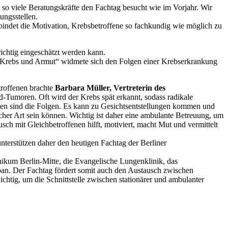
o viele Beratungskräfte den Fachtag besucht wie im Vorjahr. Wir
ungsstellen.
bindet die Motivation, Krebsbetroffene so fachkundig wie möglich zu
ichtig eingeschätzt werden kann.
„Krebs und Armut“ widmete sich den Folgen einer Krebserkrankung
troffenen brachte
Barbara Müller, Vertreterin des
Tumoren. Oft wird der Krebs spät erkannt, sodass radikale
en sind die Folgen. Es kann zu Gesichtsentstellungen kommen und
ischer Art sein können. Wichtig ist daher eine ambulante Betreuung, um
sch mit Gleichbetroffenen hilft, motiviert, macht Mut und vermittelt
erstützen daher den heutigen Fachtag der Berliner
nikum Berlin-Mitte, die Evangelische Lungenklinik, das
n. Der Fachtag fördert somit auch den Austausch zwischen
chtig, um die Schnittstelle zwischen stationärer und ambulanter