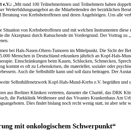
 e.V.:
„Mit rund 100 Teilnehmerinnen und Teilnehmern haben doppelt s
er Weiterbildungsangebot an die Mitarbeitenden der bezirklichen Berat
nd Beratung von Krebsbetroffenen und deren Angehörigen. Uns alle ver
le Situation von Krebsbetroffenen und mit welchen Instrumenten diese r
wie die Akzeptanz durch Ratsuchende im Vordergrund. Der Vortrag zu 
enen.
rmen bei Hals-Nasen-Ohren-Tumoren im Mittelpunkt. Die Sicht der Be
5.000 Menschen in Deutschland erkranken jährlich an Kopf-Hals-Mund-
therapie. Einschränkungen beim Kauen, Schlucken, Schmecken, Sprech
ung kommt es oft zu Lebenskrisen, die materieller, sozialer oder psych
bessern. Auch die Selbsthilfe kann und soll dazu beitragen. Der Austau
eite Selbsthilfenetzwerk Kopf-Hals-Mund-Krebs e.V. begrüßen und unt
n aus Berliner Kliniken vertreten, darunter die Charité, das DRK Kli
uch, die Parkklinik Weißensee und das Vivantes Krankenhaus Am Urba
angeboten. Dies findet bislang noch recht wenig statt, ist aber sehr wi
erung mit onkologischem Schwerpunkt“