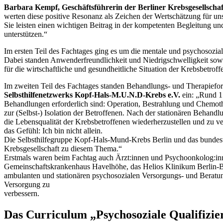
Barbara Kempf, Geschäftsführerin der Berliner Krebsgesellschaft
werten diese positive Resonanz als Zeichen der Wertschätzung für uns
Sie leisten einen wichtigen Beitrag in der kompetenten Begleitung u
unterstützen.“
Im ersten Teil des Fachtages ging es um die mentale und psychosozia
Dabei standen Anwenderfreundlichkeit und Niedrigschwelligkeit so
für die wirtschaftliche und gesundheitliche Situation der Krebsbetroff
Im zweiten Teil des Fachtages standen Behandlungs- und Therapiefo
Selbsthilfenetzwerks Kopf-Hals-M.U.N.D-Krebs e.V.
ein: „Rund 1
Behandlungen erforderlich sind: Operation, Bestrahlung und Chemo
zur (Selbst-) Isolation der Betroffenen. Nach der stationären Behandl
die Lebensqualität der Krebsbetroffenen wiederherzustellen und zu ver
das Gefühl: Ich bin nicht allein.
Die Selbsthilfegruppe Kopf-Hals-Mund-Krebs Berlin und das bundesw
Krebsgesellschaft zu diesem Thema.“
Erstmals waren beim Fachtag auch Ärzt:innen und Psychoonkolog:inne
Gemeinschaftskrankenhaus Havelhöhe, das Helios Klinikum Berlin-B
ambulanten und stationären psychosozialen Versorgungs- und Beratungs
Versorgung zu
verbessern.
Das Curriculum „Psychosoziale Qualifizi