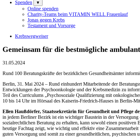
Spenden
▼
Online spenden
Charity-Teams beim VITAMIN WELL Frauenlauf
Jonas gegen Krebs
Testament und Vorsorge
Krebswegweiser
Gemeinsam für die bestmögliche ambulan
31.05.2024
Rund 100 Beratungskräfte der bezirklichen Gesundheitsämter informie
Berlin, 31. Mai 2024 – Rund einhundert Mitarbeitende der Beratungss
Entwicklungen der Psychoonkologie und der Krebsmedizin zu informie
Teil des Curriculums „Psychosoziale Qualifizierung mit onkologisch
10 bis 14 Uhr im Hörsaal des Kaiserin-Friedrich-Hauses in Berlin-Mitt
Ellen Haußdörfer, Staatssekretärin für Gesundheit und Pflege d
in jedem Berliner Bezirk ist ein wichtiger Baustein in der Versorgu
sozialrechtlichen Beratung zu erhalten, kann sowohl einen positiven
heutige Fachtag zeigt, wie wichtig und effektiv eine Zusammenarbeit
guten Versorgung und somit zu einer gesundheitlichen, psychischen und