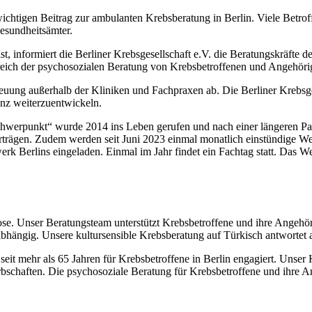
n wichtigen Beitrag zur ambulanten Krebsberatung in Berlin. Viele Bet
Gesundheitsämter.
ist, informiert die Berliner Krebsgesellschaft e.V. die Beratungskräft
ich der psychosozialen Beratung von Krebsbetroffenen und Angehörigen
euung außerhalb der Kliniken und Fachpraxen ab. Die Berliner Krebsge
nz weiterzuentwickeln.
chwerpunkt“ wurde 2014 ins Leben gerufen und nach einer längeren 
vorträgen. Zudem werden seit Juni 2023 einmal monatlich einstündige 
 Berlins eingeladen. Einmal im Jahr findet ein Fachtag statt. Das We
ose. Unser Beratungsteam unterstützt Krebsbetroffene und ihre Angehö
bhängig. Unsere kultursensible Krebsberatung auf Türkisch antwortet au
h seit mehr als 65 Jahren für Krebsbetroffene in Berlin engagiert. Unser
schaften. Die psychosoziale Beratung für Krebsbetroffene und ihre An