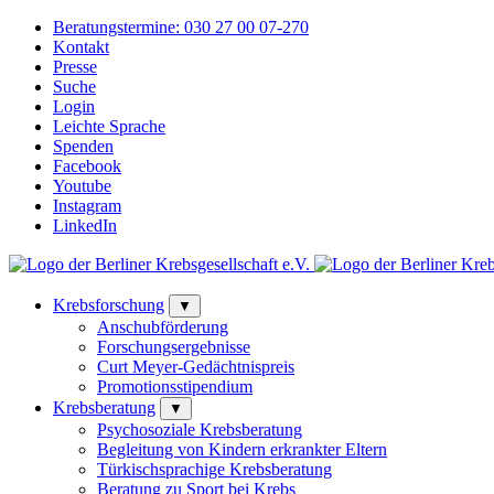
Beratungstermine:
030 27 00 07-270
Kontakt
Presse
Suche
Login
Leichte Sprache
Spenden
Facebook
Youtube
Instagram
LinkedIn
Krebsforschung
▼
Anschubförderung
Forschungsergebnisse
Curt Meyer-Gedächtnispreis
Promotionsstipendium
Krebsberatung
▼
Psychosoziale Krebsberatung
Begleitung von Kindern erkrankter Eltern
Türkischsprachige Krebsberatung
Beratung zu Sport bei Krebs