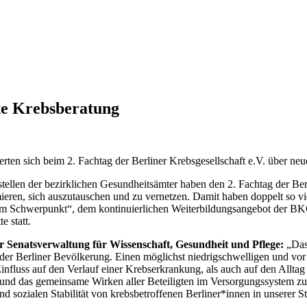
te Krebsberatung
rten sich beim 2. Fachtag der Berliner Krebsgesellschaft e.V. über n
tellen der bezirklichen Gesundheitsämter haben den 2. Fachtag der Ber
ren, sich auszutauschen und zu vernetzen. Damit haben doppelt so vie
em Schwerpunkt“, dem kontinuierlichen Weiterbildungsangebot der BKG 
e statt.
er Senatsverwaltung für Wissenschaft, Gesundheit und Pflege:
„Das 
ng der Berliner Bevölkerung. Einen möglichst niedrigschwelligen und vo
 Einfluss auf den Verlauf einer Krebserkrankung, als auch auf den All
 und das gemeinsame Wirken aller Beteiligten im Versorgungssystem zum 
 sozialen Stabilität von krebsbetroffenen Berliner*innen in unserer St