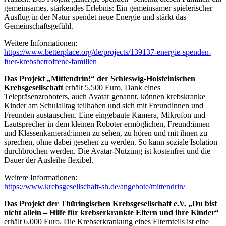
gemeinsames, stärkendes Erlebnis: Ein gemeinsamer spielerischer
Ausflug in der Natur spendet neue Energie und stärkt das
Gemeinschaftsgefühl.
Weitere Informationen:
https://www.betterplace.org/de/projects/139137-energie-spenden-
fuer-krebsbetroffene-familien
Das Projekt „Mittendrin!“ der Schleswig-Holsteinischen
Krebsgesellschaft
erhält 5.500 Euro. Dank eines
Telepräsenzroboters, auch Avatar genannt, können krebskranke
Kinder am Schulalltag teilhaben und sich mit Freundinnen und
Freunden austauschen. Eine eingebaute Kamera, Mikrofon und
Lautsprecher in dem kleinen Roboter ermöglichen, Freund:innen
und Klassenkamerad:innen zu sehen, zu hören und mit ihnen zu
sprechen, ohne dabei gesehen zu werden. So kann soziale Isolation
durchbrochen werden. Die Avatar-Nutzung ist kostenfrei und die
Dauer der Ausleihe flexibel.
Weitere Informationen:
https://www.krebsgesellschaft-sh.de/angebote/mittendrin/
Das Projekt der Thüringischen Krebsgesellschaft e.V. „Du bist
nicht allein – Hilfe für krebserkrankte Eltern und ihre Kinder“
erhält 6.000 Euro. Die Krebserkrankung eines Elternteils ist eine