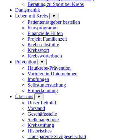
Beratung zu Sport bei Krebs
Danışmanlık
Leben mit Krebs
▼
Patientenratgeber bestellen
Kursprogramm
Finanzielle Hilfen
Projekt Familienzeit
Krebsselbsthilfe
Krebssport
Krebswörterbuch
Prävention
▼
Hautkrebs-Prävention
Vorträge in Unternehmen
Impfungen
Selbstuntersuchung
Früherkennung
Über uns
▼
Unser Leitbild
Vorstand
Geschäftsstelle
Stellenangebote
Krebsstiftung
Historisches
Transparente Zivilgesellschaft