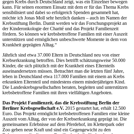
gegen Krebs durch Deutschland zeigt, was ein Einzelner bewegen
kann. Für seinen enormen Einsatz mit dem er für das Thema Krebs
sensibilisiert und dabei so erfolgreich Spenden gesammelt hat,
möchte ich Jonas Moll sehr herzlich danken – auch im Namen der
Krebsstiftung Berlin. Damit werden wir das Forschungsprojekt an
der Kinderonkologie der Charité und das Projekt Familienzeit
fördern. So können wir krebsbetroffene Familien mit einer Auszeit
unterstützen und ermöglichen unbeschwerte Momente in dem von
Krankheit geprägten Alltag.“
Jährlich sind etwa 37.000 Eltern in Deutschland neu von einer
Krebserkrankung betroffen. Dies betrifft schätzungsweise 50.000
Kinder, die sich plötzlich mit der Krankheit eines Elternteils
auseinandersetzen müssen. Betrachtet man die letzten fünf Jahre,
leben in Deutschland etwa 117.000 Familien mit einem an Krebs
erkrankten Elternteil und mindestens einem minderjährigen Kind.
Die Landeskrebsgesellschaften beraten, begleiten und unterstützen
krebsbetroffene Familien mit ihren vielfältigen Angeboten.
Das Projekt Familienzeit, das die Krebsstiftung Berlin der
Berliner Krebsgesellschaft e.V.
2015 gestartet hat, erhält 12.500
Euro. Das Projekt ermöglicht krebsbetroffenen Familien eine kleine
Auszeit vom Alltag, der von der Krebserkrankung geprägt ist. Die
gemeinsamen Erlebnisse auf dem Pferdehof, im Kletterpark oder
Zoo geben neue Kraft und sind ein Gegengewicht zu den