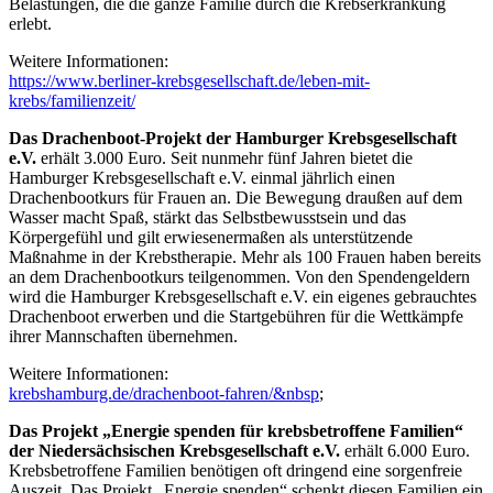
Belastungen, die die ganze Familie durch die Krebserkrankung
erlebt.
Weitere Informationen:
https://www.berliner-krebsgesellschaft.de/leben-mit-
krebs/familienzeit/
Das Drachenboot-Projekt der Hamburger Krebsgesellschaft
e.V.
erhält 3.000 Euro. Seit nunmehr fünf Jahren bietet die
Hamburger Krebsgesellschaft e.V. einmal jährlich einen
Drachenbootkurs für Frauen an. Die Bewegung draußen auf dem
Wasser macht Spaß, stärkt das Selbstbewusstsein und das
Körpergefühl und gilt erwiesenermaßen als unterstützende
Maßnahme in der Krebstherapie. Mehr als 100 Frauen haben bereits
an dem Drachenbootkurs teilgenommen. Von den Spendengeldern
wird die Hamburger Krebsgesellschaft e.V. ein eigenes gebrauchtes
Drachenboot erwerben und die Startgebühren für die Wettkämpfe
ihrer Mannschaften übernehmen.
Weitere Informationen:
krebshamburg.de/drachenboot-fahren/&nbsp
;
Das Projekt „Energie spenden für krebsbetroffene Familien“
der Niedersächsischen Krebsgesellschaft e.V.
erhält 6.000 Euro.
Krebsbetroffene Familien benötigen oft dringend eine sorgenfreie
Auszeit. Das Projekt „Energie spenden“ schenkt diesen Familien ein