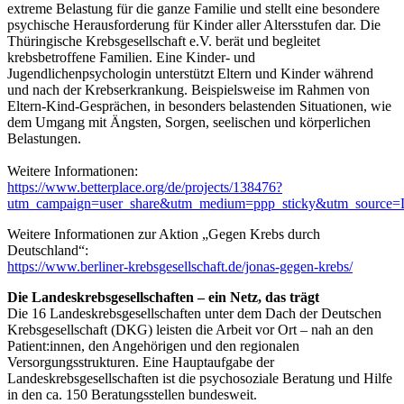
extreme Belastung für die ganze Familie und stellt eine besondere
psychische Herausforderung für Kinder aller Altersstufen dar. Die
Thüringische Krebsgesellschaft e.V. berät und begleitet
krebsbetroffene Familien. Eine Kinder- und
Jugendlichenpsychologin unterstützt Eltern und Kinder während
und nach der Krebserkrankung. Beispielsweise im Rahmen von
Eltern-Kind-Gesprächen, in besonders belastenden Situationen, wie
dem Umgang mit Ängsten, Sorgen, seelischen und körperlichen
Belastungen.
Weitere Informationen:
https://www.betterplace.org/de/projects/138476?
utm_campaign=user_share&utm_medium=ppp_sticky&utm_source=
Weitere Informationen zur Aktion „Gegen Krebs durch
Deutschland“:
https://www.berliner-krebsgesellschaft.de/jonas-gegen-krebs/
Die Landeskrebsgesellschaften – ein Netz, das trägt
Die 16 Landeskrebsgesellschaften unter dem Dach der Deutschen
Krebsgesellschaft (DKG) leisten die Arbeit vor Ort – nah an den
Patient:innen, den Angehörigen und den regionalen
Versorgungsstrukturen. Eine Hauptaufgabe der
Landeskrebsgesellschaften ist die psychosoziale Beratung und Hilfe
in den ca. 150 Beratungsstellen bundesweit.