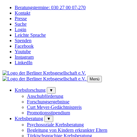
Beratungstermine:
030 27 00 07-270
Kontakt
Presse
Suche
Login
Leichte Sprache
Spenden
Facebook
Youtube
Instagram
LinkedIn
Menü
Krebsforschung
▼
Anschubförderung
Forschungsergebnisse
Curt Meyer-Gedächtnispreis
Promotionsstipendium
Krebsberatung
▼
Psychosoziale Krebsberatung
Begleitung von Kindern erkrankter Eltern
Türkischsprachige Krebsberatung