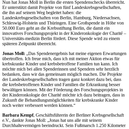
Nun hat Jonas Moll in Berlin die ersten Spendenschecks überreicht.
Er unterstützt damit Projekte von fünf Landeskrebsgesellschaften,
die ihn auf seinem Weg begleitet haben: die
Landeskrebsgesellschaften von Berlin, Hamburg, Niedersachsen,
Schleswig-Holstein und Thüringen. Eine Großspende in Höhe von
50.000 Euro geht an die Krebsstiftung Berlin, die damit ein
innovatives Forschungsprojekt in der Kinderonkologie der Charité –
Universitäts-medizin Berlin fördert. Diese Spende wird zu einem
späteren Zeitpunkt überreicht.
Jonas Moll:
„Das Spendenergebnis hat meine eigenen Erwartungen
übertroffen. Ich freue mich, dass ich mit meiner Aktion etwas für
krebskranke Kinder und krebsbetroffene Familien tun kann. Ich
möchte mich bei allen Spenderinnen und Spendern sehr herzlich
bedanken, dass wir das gemeinsam möglich machen. Die Projekte
der Landeskrebsgesellschaften tragen ganz konkret dazu bei, dass
die krebsbetroffenen Kinder und Familien die Erkrankung besser
bewältigen können. Mit der Förderung des Forschungsprojektes in
der Kinderonkologie der Charité möchte ich dazu beitragen, dass in
Zukunft die Behandlungsmöglichkeiten für krebskranke Kinder
noch weiter verbessert werden können.“
Barbara Kempf
, Geschäftsführerin der Berliner Krebsgesellschaft
e.V., dankte Jonas Moll: „Jonas hat uns alle mit seinem
Durchhaltevermögen beeindruckt. Sein Fußmarsch 1.250 Kilometer