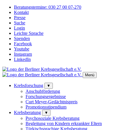
Beratungstermine:
030 27 00 07-270
Kontakt
Presse
Suche
Login
Leichte Sprache
Spenden
Facebook
Youtube
Instagram
LinkedIn
Menü
Krebsforschung
▼
Anschubförderung
Forschungsergebnisse
Curt Meyer-Gedächtnispreis
Promotionsstipendium
Krebsberatung
▼
Psychosoziale Krebsberatung
Begleitung von Kindern erkrankter Eltern
Türkischsprachige Krebsberatung