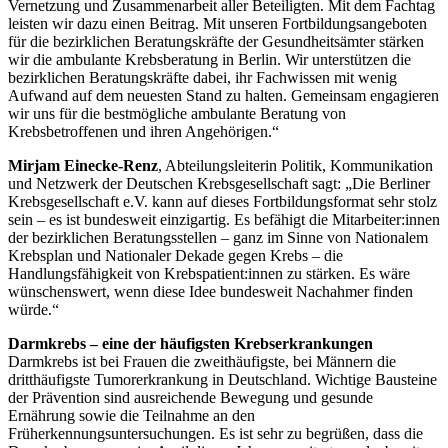
Vernetzung und Zusammenarbeit aller Beteiligten. Mit dem Fachtag
leisten wir dazu einen Beitrag. Mit unseren Fortbildungsangeboten
für die bezirklichen Beratungskräfte der Gesundheitsämter stärken
wir die ambulante Krebsberatung in Berlin. Wir unterstützen die
bezirklichen Beratungskräfte dabei, ihr Fachwissen mit wenig
Aufwand auf dem neuesten Stand zu halten. Gemeinsam engagieren
wir uns für die bestmögliche ambulante Beratung von
Krebsbetroffenen und ihren Angehörigen.“
Mirjam Einecke-Renz
, Abteilungsleiterin Politik, Kommunikation
und Netzwerk der Deutschen Krebsgesellschaft sagt: „Die Berliner
Krebsgesellschaft e.V. kann auf dieses Fortbildungsformat sehr stolz
sein – es ist bundesweit einzigartig. Es befähigt die Mitarbeiter:innen
der bezirklichen Beratungsstellen – ganz im Sinne von Nationalem
Krebsplan und Nationaler Dekade gegen Krebs – die
Handlungsfähigkeit von Krebspatient:innen zu stärken. Es wäre
wünschenswert, wenn diese Idee bundesweit Nachahmer finden
würde.“
Darmkrebs – eine der häufigsten Krebserkrankungen
Darmkrebs ist bei Frauen die zweithäufigste, bei Männern die
dritthäufigste Tumorerkrankung in Deutschland. Wichtige Bausteine
der Prävention sind ausreichende Bewegung und gesunde
Ernährung sowie die Teilnahme an den
Früherkennungsuntersuchungen. Es ist sehr zu begrüßen, dass die