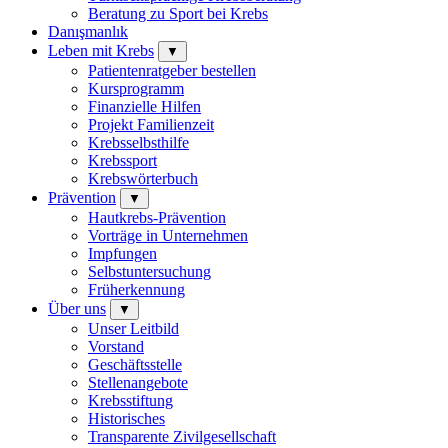
Beratung zu Sport bei Krebs
Danışmanlık
Leben mit Krebs
▼
Patientenratgeber bestellen
Kursprogramm
Finanzielle Hilfen
Projekt Familienzeit
Krebsselbsthilfe
Krebssport
Krebswörterbuch
Prävention
▼
Hautkrebs-Prävention
Vorträge in Unternehmen
Impfungen
Selbstuntersuchung
Früherkennung
Über uns
▼
Unser Leitbild
Vorstand
Geschäftsstelle
Stellenangebote
Krebsstiftung
Historisches
Transparente Zivilgesellschaft