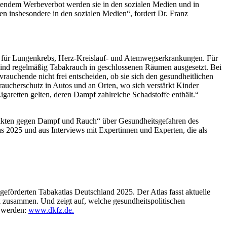
eltendem Werbeverbot werden sie in den sozialen Medien und in
n insbesondere in den sozialen Medien“, fordert Dr. Franz
ko für Lungenkrebs, Herz-Kreislauf- und Atemwegserkrankungen. Für
sind regelmäßig Tabakrauch in geschlossenen Räumen ausgesetzt. Bei
auchende nicht frei entscheiden, ob sie sich den gesundheitlichen
aucherschutz in Autos und an Orten, wo sich verstärkt Kinder
garetten gelten, deren Dampf zahlreiche Schadstoffe enthält.“
Fakten gegen Dampf und Rauch“ über Gesundheitsgefahren des
2025 und aus Interviews mit Expertinnen und Experten, die als
eförderten Tabakatlas Deutschland 2025. Der Atlas fasst aktuelle
 zusammen. Und zeigt auf, welche gesundheitspolitischen
n werden:
www.dkfz.de.