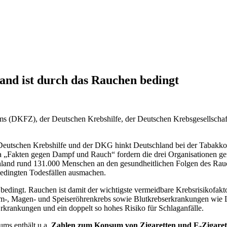
land ist durch das Rauchen bedingt
 (DKFZ), der Deutschen Krebshilfe, der Deutschen Krebsgesellschaft 
utschen Krebshilfe und der DKG hinkt Deutschland bei der Tabakkontr
akten gegen Dampf und Rauch“ fordern die drei Organisationen gemei
hland rund 131.000 Menschen an den gesundheitlichen Folgen des Rauc
bedingten Todesfällen ausmachen.
 bedingt. Rauchen ist damit der wichtigste vermeidbare Krebsrisikofak
m-, Magen- und Speiseröhrenkrebs sowie Blutkrebserkrankungen wie
rkrankungen und ein doppelt so hohes Risiko für Schlaganfälle.
ums enthält u.a.
Zahlen zum Konsum von Zigaretten und E-Zigarett