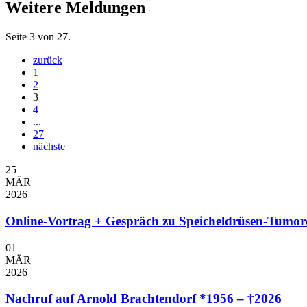
Weitere Meldungen
Seite 3 von 27.
zurück
1
2
3
4
...
27
nächste
25
MÄR
2026
Online-Vortrag + Gespräch zu Speicheldrüsen-Tumor
01
MÄR
2026
Nachruf auf Arnold Brachtendorf *1956 – †2026