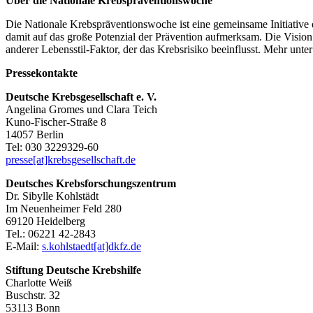
Über die Nationale Krebspräventionswoche
Die Nationale Krebspräventionswoche ist eine gemeinsame Initiative
damit auf das große Potenzial der Prävention aufmerksam. Die Vision: 
anderer Lebensstil-Faktor, der das Krebsrisiko beeinflusst. Mehr unte
Pressekontakte
Deutsche Krebsgesellschaft e. V.
Angelina Gromes und Clara Teich
Kuno-Fischer-Straße 8
14057 Berlin
Tel: 030 3229329-60
presse[at]krebsgesellschaft.de
Deutsches Krebsforschungszentrum
Dr. Sibylle Kohlstädt
Im Neuenheimer Feld 280
69120 Heidelberg
Tel.: 06221 42-2843
E-Mail:
s.kohlstaedt[at]dkfz.de
Stiftung Deutsche Krebshilfe
Charlotte Weiß
Buschstr. 32
53113 Bonn