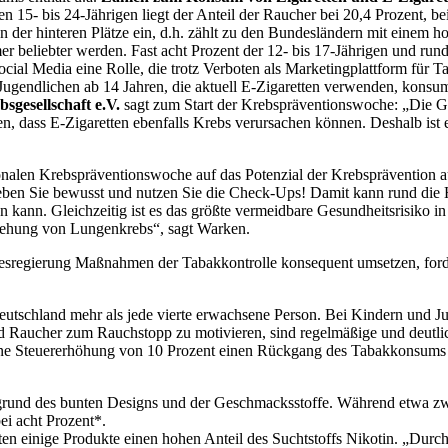
den 15- bis 24-Jährigen liegt der Anteil der Raucher bei 20,4 Prozent,
der hinteren Plätze ein, d.h. zählt zu den Bundesländern mit einem h
er beliebter werden. Fast acht Prozent der 12- bis 17-Jährigen und rund
 Social Media eine Rolle, die trotz Verboten als Marketingplattform fü
endlichen ab 14 Jahren, die aktuell E-Zigaretten verwenden, konsumier
sgesellschaft e.V.
sagt zum Start der Krebspräventionswoche: „Die Ge
gen, dass E-Zigaretten ebenfalls Krebs verursachen können. Deshalb is
nalen Krebspräventionswoche auf das Potenzial der Krebsprävention a
ben Sie bewusst und nutzen Sie die Check-Ups! Damit kann rund die Hä
 kann. Gleichzeitig ist es das größte vermeidbare Gesundheitsrisiko i
stehung von Lungenkrebs“, sagt Warken.
regierung Maßnahmen der Tabakkontrolle konsequent umsetzen, forder
utschland mehr als jede vierte erwachsene Person. Bei Kindern und Ju
Raucher zum Rauchstopp zu motivieren, sind regelmäßige und deutli
eine Steuererhöhung von 10 Prozent einen Rückgang des Tabakkonsums
fgrund des bunten Designs und der Geschmacksstoffe. Während etwa z
ei acht Prozent*.
ten einige Produkte einen hohen Anteil des Suchtstoffs Nikotin. „Durch