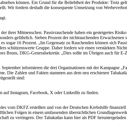
t absehen können. Ein Grund für die Beliebtheit der Produkte: Trotz g
ellt. Wir fordern deshalb die konsequente Umsetzung von Werbeverbote
agt.
 der ihrer Mitmenschen. Passivrauchende haben ein gesteigertes Risi
sonders gefährlich. Sieben Prozent der nichtrauchenden Erwachsenen 
es sogar 16 Prozent. „Im Gegensatz zu Rauchenden können sich Passivr
rs schützenswerte Gruppe. Daher fordern wir einen verstärkten Nichtr
nes Bruns, DKG-Generalsekretär. „Dies sollte im Übrigen auch für E-Zi
7. September informieren die drei Organisationen mit der Kampagne „
e. Die Zahlen und Fakten stammen aus dem neu erschienen Tabakatlas 
gestellt sind:
 auf Instagram, Facebook, X oder LinkedIn zu finden.
es vom DKFZ erstellten und von der Deutschen Krebshilfe finanziell g
tlichen Folgen in einem umfassenden übersichtlichen Grundlagenwerk
aft zu verringern. Der Tabakatlas kann hier als PDF heruntergelade