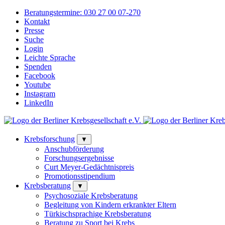
Beratungstermine:
030 27 00 07-270
Kontakt
Presse
Suche
Login
Leichte Sprache
Spenden
Facebook
Youtube
Instagram
LinkedIn
Krebsforschung
▼
Anschubförderung
Forschungsergebnisse
Curt Meyer-Gedächtnispreis
Promotionsstipendium
Krebsberatung
▼
Psychosoziale Krebsberatung
Begleitung von Kindern erkrankter Eltern
Türkischsprachige Krebsberatung
Beratung zu Sport bei Krebs