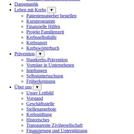
Danışmanlık
Leben mit Krebs
▼
Patientenratgeber bestellen
Kursprogramm
Finanzielle Hilfen
Projekt Familienzeit
Krebsselbsthilfe
Krebssport
Krebswörterbuch
Prävention
▼
Hautkrebs-Prävention
Vorträge in Unternehmen
Impfungen
Selbstuntersuchung
Früherkennung
Über uns
▼
Unser Leitbild
Vorstand
Geschäftsstelle
Stellenangebote
Krebsstiftung
Historisches
Transparente Zivilgesellschaft
Finanzierung und Unterstützung