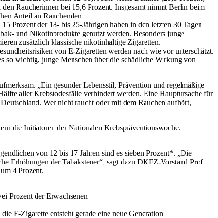
 bei den Raucherinnen bei 15,6 Prozent. Insgesamt nimmt Berlin beim
ohen Anteil an Rauchenden.
 15 Prozent der 18- bis 25-Jährigen haben in den letzten 30 Tagen
r Tabak- und Nikotinprodukte genutzt werden. Besonders junge
en zusätzlich klassische nikotinhaltige Zigaretten.
sundheitsrisiken von E-Zigaretten werden nach wie vor unterschätzt.
t es so wichtig, junge Menschen über die schädliche Wirkung von
ufmerksam. „Ein gesunder Lebensstil, Prävention und regelmäßige
lfte aller Krebstodesfälle verhindert werden. Eine Hauptursache für
n Deutschland. Wer nicht raucht oder mit dem Rauchen aufhört,
n die Initiatoren der Nationalen Krebspräventionswoche.
gendlichen von 12 bis 17 Jahren sind es sieben Prozent*. „Die
che Erhöhungen der Tabaksteuer“, sagt dazu DKFZ-Vorstand Prof.
 um 4 Prozent.
wei Prozent der Erwachsenen
 die E-Zigarette entsteht gerade eine neue Generation