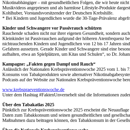
Nikotinabhängiger – mit gesundheitlichen Folgen, die wir heute nich
Musikvideos angepriesen und als harmlose Lifestyle-Produkte dargest
Kohlhuber, Vorstandsvorsitzender der Deutschen Krebshilfe.
* Bei Kindern und Jugendlichen wurde die 30-Tage-Prävalenz abgefr
Kinder und Schwangere vor Passivrauch schützen
Rauchende schaden nicht nur ihrer eigenen Gesundheit, sondern auch
Kleinkinder ist Passivrauchen aufgrund der höheren Atemfrequenz be
nichtrauchenden Kindern und Jugendlichen von 12 bis 17 Jahren sind 
Gefahren aussetzen. Gerade Kinder und Schwangere sind eine besonde
aufhalten, etwa an Spielplätzen, um Kitas und Schulen“, so Dr. Johan
Kampagne: „Fakten gegen Dampf und Rauch“
Anlässlich der Nationalen Krebspräventionswoche 2025 vom 1. bis 
Konsums von Tabakprodukten sowie alternativer Nikotinabgabesystem
Podcasts auf der Website zur Nationalen Krebspräventionswoche bereit
www.krebspraeventionswoche.de
Unter dem Hashtag #FaktenUnvernebelt sind die Informationen zudem
Über den Tabakatlas 2025
Pünktlich zur Krebspräventionswoche 2025 erscheint die Neuauflage d
Daten zum Tabakkonsum und seinen gesundheitlichen und gesellschaf
Maßnahmen dazu beitragen können, den Tabakkonsum in der Gesellsch