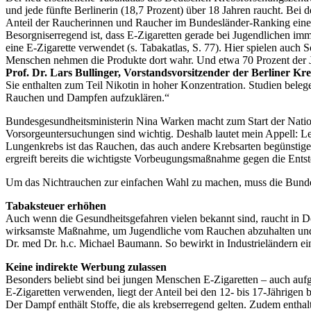
und jede fünfte Berlinerin (18,7 Prozent) über 18 Jahren raucht. Bei 
Anteil der Raucherinnen und Raucher im Bundesländer-Ranking einen 
Besorgniserregend ist, dass E-Zigaretten gerade bei Jugendlichen imm
eine E-Zigarette verwendet (s. Tabakatlas, S. 77). Hier spielen auch
Menschen nehmen die Produkte dort wahr. Und etwa 70 Prozent der Jug
Prof. Dr. Lars Bullinger, Vorstandsvorsitzender der Berliner Kreb
Sie enthalten zum Teil Nikotin in hoher Konzentration. Studien bele
Rauchen und Dampfen aufzuklären.“
Bundesgesundheitsministerin Nina Warken macht zum Start der Natio
Vorsorgeuntersuchungen sind wichtig. Deshalb lautet mein Appell: Le
Lungenkrebs ist das Rauchen, das auch andere Krebsarten begünstigen
ergreift bereits die wichtigste Vorbeugungsmaßnahme gegen die Ent
Um das Nichtrauchen zur einfachen Wahl zu machen, muss die Bundes
Tabaksteuer erhöhen
Auch wenn die Gesundheitsgefahren vielen bekannt sind, raucht in De
wirksamste Maßnahme, um Jugendliche vom Rauchen abzuhalten und 
Dr. med Dr. h.c. Michael Baumann. So bewirkt in Industrieländern 
Keine indirekte Werbung zulassen
Besonders beliebt sind bei jungen Menschen E-Zigaretten – auch au
E-Zigaretten verwenden, liegt der Anteil bei den 12- bis 17-Jährigen b
Der Dampf enthält Stoffe, die als krebserregend gelten. Zudem enthal