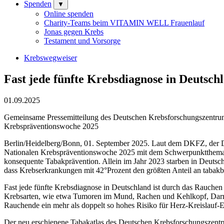
Spenden
▼
Online spenden
Charity-Teams beim VITAMIN WELL Frauenlauf
Jonas gegen Krebs
Testament und Vorsorge
Krebswegweiser
Fast jede fünfte Krebsdiagnose in Deutsch
01.09.2025
Gemeinsame Pressemitteilung des Deutschen Krebsforschungszentrums
Krebspräventionswoche 2025
Berlin/Heidelberg/Bonn, 01. September 2025. Laut dem DKFZ, der De
Nationalen Krebspräventionswoche 2025 mit dem Schwerpunktthema „F
konsequente Tabakprävention. Allein im Jahr 2023 starben in Deutsc
dass Krebserkrankungen mit 42°Prozent den größten Anteil an tabak
Fast jede fünfte Krebsdiagnose in Deutschland ist durch das Rauchen
Krebsarten, wie etwa Tumoren im Mund, Rachen und Kehlkopf, Dar
Rauchende ein mehr als doppelt so hohes Risiko für Herz-Kreislauf-E
Der neu erschienene Tabakatlas des Deutschen Krebsforschungszentr