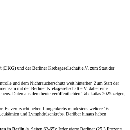
(DKG) und der Berliner Krebsgesellschaft e.V. zum Start der
olle und dem Nichtraucherschutz weit hinterher. Zum Start der
nsam mit der Berliner Krebsgesellschaft e.V. daher eine
hens. Daten aus dem heute veröffentlichten Tabakatlas 2025 zeigen,
tor. Es verursacht neben Lungenkrebs mindestens weitere 16
 Leukämien und Lymphdrüsenkrebs. Darüber hinaus haben
en in Berlin
(s. Seiten 62-65): Jeder vierte Berliner (25,3 Prozent)