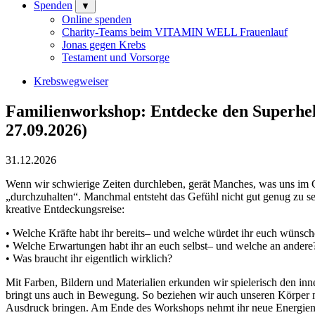
Spenden
▼
Online spenden
Charity-Teams beim VITAMIN WELL Frauenlauf
Jonas gegen Krebs
Testament und Vorsorge
Krebswegweiser
Familienworkshop: Entdecke den Superhel
27.09.2026)
31.12.2026
Wenn wir schwierige Zeiten durchleben, gerät Manches, was uns im Gl
„durchzuhalten“. Manchmal entsteht das Gefühl nicht gut genug zu s
kreative Entdeckungsreise:
• Welche Kräfte habt ihr bereits– und welche würdet ihr euch wünsc
• Welche Erwartungen habt ihr an euch selbst– und welche an ander
• Was braucht ihr eigentlich wirklich?
Mit Farben, Bildern und Materialien erkunden wir spielerisch den in
bringt uns auch in Bewegung. So beziehen wir auch unseren Körper m
Ausdruck bringen. Am Ende des Workshops nehmt ihr neue Energien, 