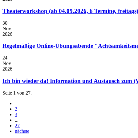
Theaterworkshop (ab 04.09.2026, 6 Termine, freitags
30
Nov
2026
Regelmäßige Online-Übungsabende "Achtsamkeitsmed
24
Nov
2026
Ich bin wieder da! Information und Austausch zum (W
Seite 1 von 27.
1
2
3
...
27
nächste