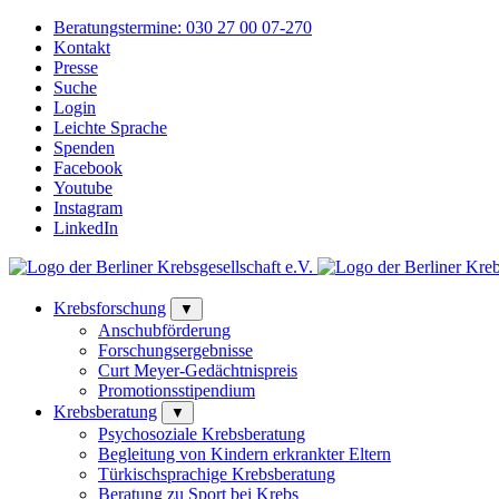
Beratungstermine:
030 27 00 07-270
Kontakt
Presse
Suche
Login
Leichte Sprache
Spenden
Facebook
Youtube
Instagram
LinkedIn
Krebsforschung
▼
Anschubförderung
Forschungsergebnisse
Curt Meyer-Gedächtnispreis
Promotionsstipendium
Krebsberatung
▼
Psychosoziale Krebsberatung
Begleitung von Kindern erkrankter Eltern
Türkischsprachige Krebsberatung
Beratung zu Sport bei Krebs