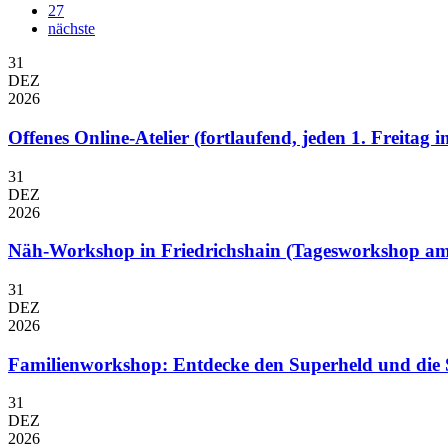
27
nächste
31
DEZ
2026
Offenes Online-Atelier (fortlaufend, jeden 1. Freitag
31
DEZ
2026
Näh-Workshop in Friedrichshain (Tagesworkshop am
31
DEZ
2026
Familienworkshop: Entdecke den Superheld und die 
31
DEZ
2026