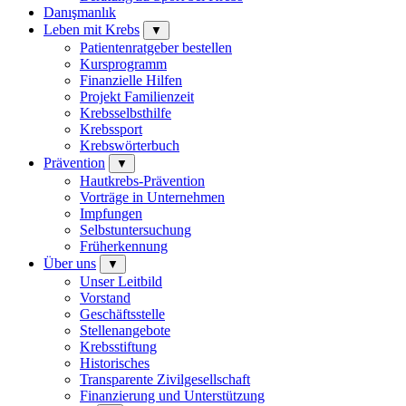
Danışmanlık
Leben mit Krebs
▼
Patientenratgeber bestellen
Kursprogramm
Finanzielle Hilfen
Projekt Familienzeit
Krebsselbsthilfe
Krebssport
Krebswörterbuch
Prävention
▼
Hautkrebs-Prävention
Vorträge in Unternehmen
Impfungen
Selbstuntersuchung
Früherkennung
Über uns
▼
Unser Leitbild
Vorstand
Geschäftsstelle
Stellenangebote
Krebsstiftung
Historisches
Transparente Zivilgesellschaft
Finanzierung und Unterstützung