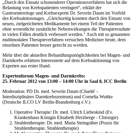
„Durch den Einsatz schonenderer Operationsverfahren hat sich die
Belastung von Krebspatienten verringert“, erklärt der
Gastroenterologe und Krebsexperte Dr. Severin Daum im Vorfeld
des Krebsaktionstages. „Gleichzeitig konnten durch den Einsatz von
neuen, zielgerichteten Medikamente bei einem Teil der Patienten
ohne wesentliche zusätzliche Nebenwirkungen die Therapieresultate
in vielen Fällen deutlich verbessert werden." Auch mit so genannten
multimodalen Therapieverfahren versuchen Mediziner heute, dem
einzelnen Patienten besser gerecht zu werden.
Mehr über die aktuellen Behandlungsmöglichkeiten bei Magen- und
Darmkrebs erfahren Interessierte auf dem Krebsaktionstag von
Experten aus erster Hand.
Expertenforum Magen- und Darmkrebs:
25. Februar 2012 von 13:00 – 14:00 Uhr in Saal 8, ICC Berlin
Moderation: PD Dr. med. Severin Daum (Charité –
Interdisziplinäres Darmkrebszentrum) und Cornelia Wuttke
(Deutsche ILCO LV Berlin-Brandenburg e.V.)
Operative Therapie: Dr. med. Ulrich Liebeskind (Ev.
Krankenhaus Königin Elisabeth Herzberge - Chirurgie)
Strahlentherapie: Dr. med. Maria Steingräber (Praxis für
Strahlentherapie, Strahlentherapie)