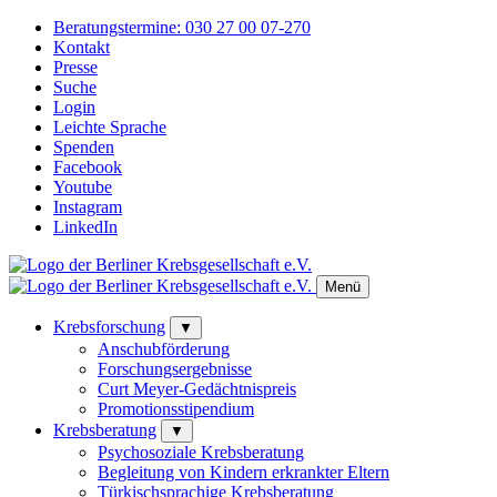
Beratungstermine:
030 27 00 07-270
Kontakt
Presse
Suche
Login
Leichte Sprache
Spenden
Facebook
Youtube
Instagram
LinkedIn
Menü
Krebsforschung
▼
Anschubförderung
Forschungsergebnisse
Curt Meyer-Gedächtnispreis
Promotionsstipendium
Krebsberatung
▼
Psychosoziale Krebsberatung
Begleitung von Kindern erkrankter Eltern
Türkischsprachige Krebsberatung