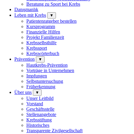
Beratung zu Sport bei Krebs
Danışmanlık
Leben mit Krebs
▼
Patientenratgeber bestellen
Kursprogramm
Finanzielle Hilfen
Projekt Familienzeit
Krebsselbsthilfe
Krebssport
Krebswörterbuch
Prävention
▼
Hautkrebs-Prävention
Vorträge in Unternehmen
Impfungen
Selbstuntersuchung
Früherkennung
Über uns
▼
Unser Leitbild
Vorstand
Geschäftsstelle
Stellenangebote
Krebsstiftung
Historisches
Transparente Zivilgesellschaft