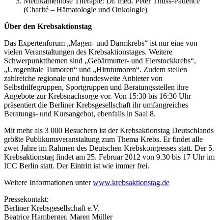
Medikamentöse Therapie: Dr. med. Peter Thuss-Patience
(Charité – Hämatologie und Onkologie)
Über den Krebsaktionstag
Das Expertenforum „Magen- und Darmkrebs“ ist nur eine von
vielen Veranstaltungen des Krebsaktionstages. Weitere
Schwerpunktthemen sind „Gebärmutter- und Eierstockkrebs“,
„Urogenitale Tumoren“ und „Hirntumoren“. Zudem stellen
zahlreiche regionale und bundesweite Anbieter von
Selbsthilfegruppen, Sportgruppen und Beratungsstellen ihre
Angebote zur Krebsnachsorge vor. Von 15:30 bis 16:30 Uhr
präsentiert die Berliner Krebsgesellschaft ihr umfangreiches
Beratungs- und Kursangebot, ebenfalls in Saal 8.
Mit mehr als 3 000 Besuchern ist der Krebsaktionstag Deutschlands
größte Publikumsveranstaltung zum Thema Krebs. Er findet alle
zwei Jahre im Rahmen des Deutschen Krebskongresses statt. Der 5.
Krebsaktionstag findet am 25. Februar 2012 von 9.30 bis 17 Uhr im
ICC Berlin statt. Der Eintritt ist wie immer frei.
Weitere Informationen unter
www.krebsaktionstag.de
Pressekontakt:
Berliner Krebsgesellschaft e.V.
Beatrice Hamberger, Maren Müller