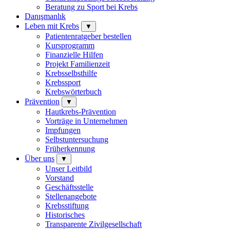
Beratung zu Sport bei Krebs
Danışmanlık
Leben mit Krebs
▼
Patientenratgeber bestellen
Kursprogramm
Finanzielle Hilfen
Projekt Familienzeit
Krebsselbsthilfe
Krebssport
Krebswörterbuch
Prävention
▼
Hautkrebs-Prävention
Vorträge in Unternehmen
Impfungen
Selbstuntersuchung
Früherkennung
Über uns
▼
Unser Leitbild
Vorstand
Geschäftsstelle
Stellenangebote
Krebsstiftung
Historisches
Transparente Zivilgesellschaft