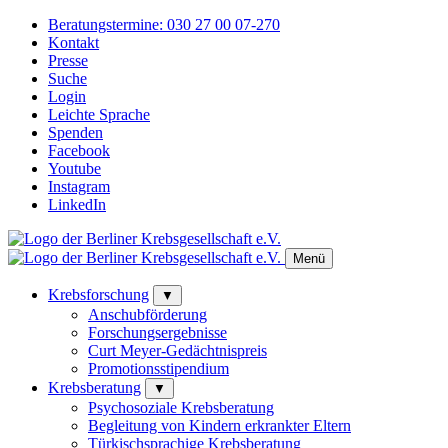
Beratungstermine:
030 27 00 07-270
Kontakt
Presse
Suche
Login
Leichte Sprache
Spenden
Facebook
Youtube
Instagram
LinkedIn
Menü
Krebsforschung
▼
Anschubförderung
Forschungsergebnisse
Curt Meyer-Gedächtnispreis
Promotionsstipendium
Krebsberatung
▼
Psychosoziale Krebsberatung
Begleitung von Kindern erkrankter Eltern
Türkischsprachige Krebsberatung