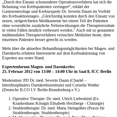
„Durch den Einsatz schonenderer Operationsverfahren hat sich die
Belastung von Krebspatienten verringert“, erklärt der
Gastroenterologe und Krebsexperte Dr. Severin Daum im Vorfeld
des Krebsaktionstages. „Gleichzeitig konnten durch den Einsatz von
neuen, zielgerichteten Medikamente bei einem Teil der Patienten
ohne wesentliche zusätzliche Nebenwirkungen die Therapieresultate
in vielen Fällen deutlich verbessert werden." Auch mit so genannten
multimodalen Therapieverfahren versuchen Mediziner heute, dem
einzelnen Patienten besser gerecht zu werden.
Mehr über die aktuellen Behandlungsmöglichkeiten bei Magen- und
Darmkrebs erfahren Interessierte auf dem Krebsaktionstag von
Experten aus erster Hand.
Expertenforum Magen- und Darmkrebs:
25. Februar 2012 von 13:00 – 14:00 Uhr in Saal 8, ICC Berlin
Moderation: PD Dr. med. Severin Daum (Charité –
Interdisziplinäres Darmkrebszentrum) und Cornelia Wuttke
(Deutsche ILCO LV Berlin-Brandenburg e.V.)
Operative Therapie: Dr. med. Ulrich Liebeskind (Ev.
Krankenhaus Königin Elisabeth Herzberge - Chirurgie)
Strahlentherapie: Dr. med. Maria Steingräber (Praxis für
Strahlentherapie, Strahlentherapie)