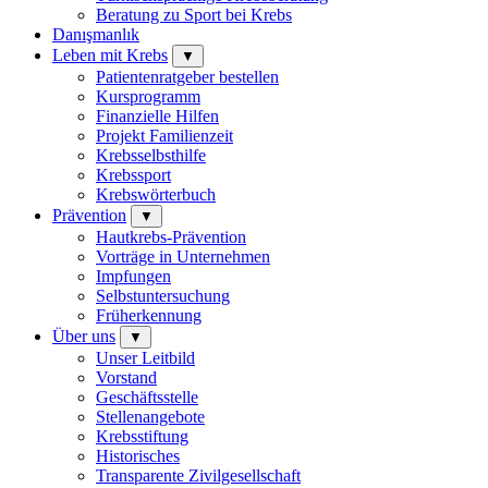
Beratung zu Sport bei Krebs
Danışmanlık
Leben mit Krebs
▼
Patientenratgeber bestellen
Kursprogramm
Finanzielle Hilfen
Projekt Familienzeit
Krebsselbsthilfe
Krebssport
Krebswörterbuch
Prävention
▼
Hautkrebs-Prävention
Vorträge in Unternehmen
Impfungen
Selbstuntersuchung
Früherkennung
Über uns
▼
Unser Leitbild
Vorstand
Geschäftsstelle
Stellenangebote
Krebsstiftung
Historisches
Transparente Zivilgesellschaft