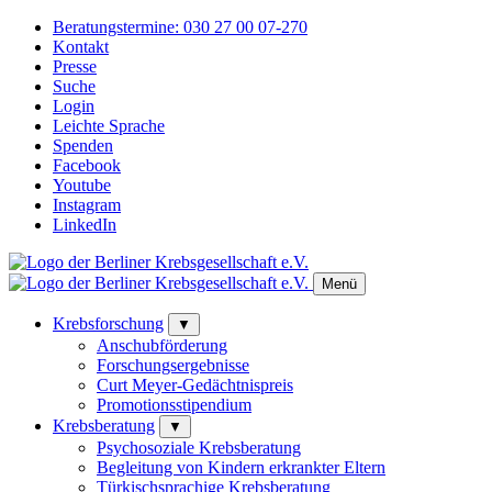
Beratungstermine:
030 27 00 07-270
Kontakt
Presse
Suche
Login
Leichte Sprache
Spenden
Facebook
Youtube
Instagram
LinkedIn
Menü
Krebsforschung
▼
Anschubförderung
Forschungsergebnisse
Curt Meyer-Gedächtnispreis
Promotionsstipendium
Krebsberatung
▼
Psychosoziale Krebsberatung
Begleitung von Kindern erkrankter Eltern
Türkischsprachige Krebsberatung