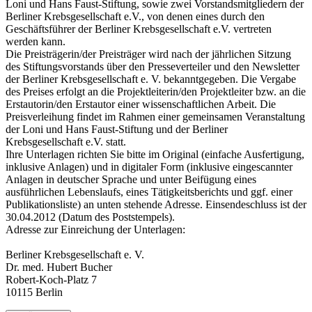
Loni und Hans Faust-Stiftung, sowie zwei Vorstandsmitgliedern der
Berliner Krebsgesellschaft e.V., von denen eines durch den
Geschäftsführer der Berliner Krebsgesellschaft e.V. vertreten
werden kann.
Die Preisträgerin/der Preisträger wird nach der jährlichen Sitzung
des Stiftungsvorstands über den Presseverteiler und den Newsletter
der Berliner Krebsgesellschaft e. V. bekanntgegeben. Die Vergabe
des Preises erfolgt an die Projektleiterin/den Projektleiter bzw. an die
Erstautorin/den Erstautor einer wissenschaftlichen Arbeit. Die
Preisverleihung findet im Rahmen einer gemeinsamen Veranstaltung
der Loni und Hans Faust-Stiftung und der Berliner
Krebsgesellschaft e.V. statt.
Ihre Unterlagen richten Sie bitte im Original (einfache Ausfertigung,
inklusive Anlagen) und in digitaler Form (inklusive eingescannter
Anlagen in deutscher Sprache und unter Beifügung eines
ausführlichen Lebenslaufs, eines Tätigkeitsberichts und ggf. einer
Publikationsliste) an unten stehende Adresse. Einsendeschluss ist der
30.04.2012 (Datum des Poststempels).
Adresse zur Einreichung der Unterlagen:
Berliner Krebsgesellschaft e. V.
Dr. med. Hubert Bucher
Robert-Koch-Platz 7
10115 Berlin