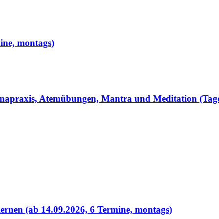
mine, montags)
anapraxis, Atemübungen, Mantra und Meditation (Tag
ernen (ab 14.09.2026, 6 Termine, montags)