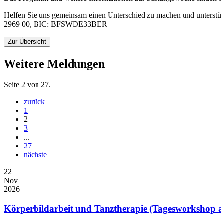
Helfen Sie uns gemeinsam einen Unterschied zu machen und unterst
2969 00, BIC: BFSWDE33BER
Zur Übersicht
Weitere Meldungen
Seite 2 von 27.
zurück
1
2
3
...
27
nächste
22
Nov
2026
Körperbildarbeit und Tanztherapie (Tagesworkshop 