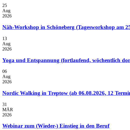
25
Aug
2026
Näh-Workshop in Schöneberg (Tagesworkshop am 25
13
Aug
2026
Yoga und Entspannung (fortlaufend, wöchentlich don
06
Aug
2026
Nordic Walking in Treptow (ab 06.08.2026, 12 Termi
31
MÄR
2026
Webinar zum (Wieder-) Einstieg in den Beruf