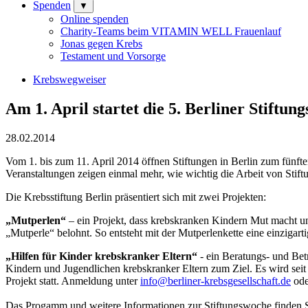
Spenden
▼
Online spenden
Charity-Teams beim VITAMIN WELL Frauenlauf
Jonas gegen Krebs
Testament und Vorsorge
Krebswegweiser
Am 1. April startet die 5. Berliner Stiftun
28.02.2014
Vom 1. bis zum 11. April 2014 öffnen Stiftungen in Berlin zum fünf
Veranstaltungen zeigen einmal mehr, wie wichtig die Arbeit von Stiftun
Die Krebsstiftung Berlin präsentiert sich mit zwei Projekten:
„Mutperlen“
– ein Projekt, dass krebskranken Kindern Mut macht und
„Mutperle“ belohnt. So entsteht mit der Mutperlenkette eine einzigart
„Hilfen für Kinder krebskranker Eltern“
- ein Beratungs- und Betr
Kindern und Jugendlichen krebskranker Eltern zum Ziel. Es wird seit
Projekt statt. Anmeldung unter
info@berliner-krebsgesellschaft.de
ode
Das Progamm und weitere Informationen zur Stiftungswoche finden 