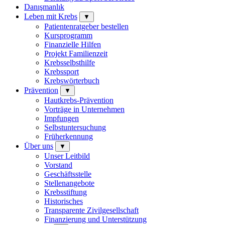
Danışmanlık
Leben mit Krebs
▼
Patientenratgeber bestellen
Kursprogramm
Finanzielle Hilfen
Projekt Familienzeit
Krebsselbsthilfe
Krebssport
Krebswörterbuch
Prävention
▼
Hautkrebs-Prävention
Vorträge in Unternehmen
Impfungen
Selbstuntersuchung
Früherkennung
Über uns
▼
Unser Leitbild
Vorstand
Geschäftsstelle
Stellenangebote
Krebsstiftung
Historisches
Transparente Zivilgesellschaft
Finanzierung und Unterstützung