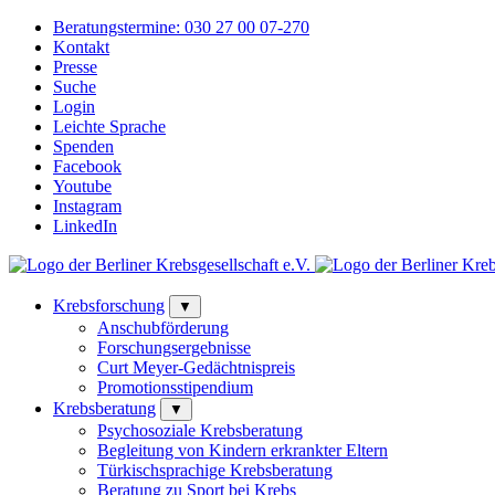
Beratungstermine:
030 27 00 07-270
Kontakt
Presse
Suche
Login
Leichte Sprache
Spenden
Facebook
Youtube
Instagram
LinkedIn
Krebsforschung
▼
Anschubförderung
Forschungsergebnisse
Curt Meyer-Gedächtnispreis
Promotionsstipendium
Krebsberatung
▼
Psychosoziale Krebsberatung
Begleitung von Kindern erkrankter Eltern
Türkischsprachige Krebsberatung
Beratung zu Sport bei Krebs