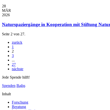
28
MÄR
2026
Naturspaziergänge in Kooperation mit Stiftung Natursc
Seite 2 von 27.
zurück
1
2
3
...
27
nächste
Jede Spende hilft!
Spenden
Bağış
Inhalt
Forschung
Beratung