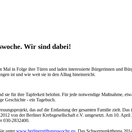
gswoche. Wir sind dabei!
ten Mal in Folge ihre Türen und laden interessierte Bürgerinnen und B
gen ist und wie weit sie in den Alltag hineinreicht.
 sie für ihre Tapferkeit belohnt. Für jede notwendige Maßnahme, etwa 
ige Geschichte - ein Tagebuch.
euungsprojekt, das auf die Entlastung der gesamten Familie zielt. Das
 2012 von der Berliner Krebsgesellschaft e.V. umgesetzt. Am 10. Apri
r 030-2832400.
Sie unter
www.berlinerstiftungswoche.eu
. Das Schwerpunktthema 2014 