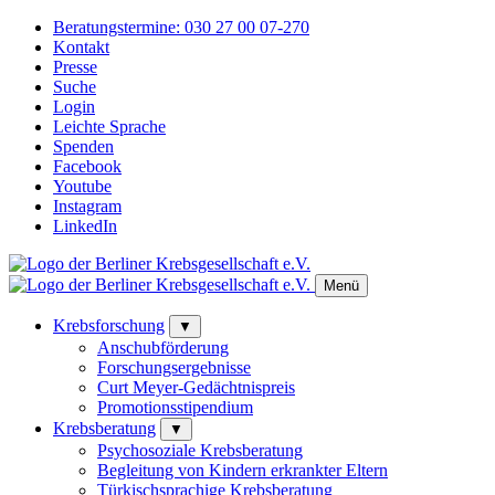
Beratungstermine:
030 27 00 07-270
Kontakt
Presse
Suche
Login
Leichte Sprache
Spenden
Facebook
Youtube
Instagram
LinkedIn
Menü
Krebsforschung
▼
Anschubförderung
Forschungsergebnisse
Curt Meyer-Gedächtnispreis
Promotionsstipendium
Krebsberatung
▼
Psychosoziale Krebsberatung
Begleitung von Kindern erkrankter Eltern
Türkischsprachige Krebsberatung