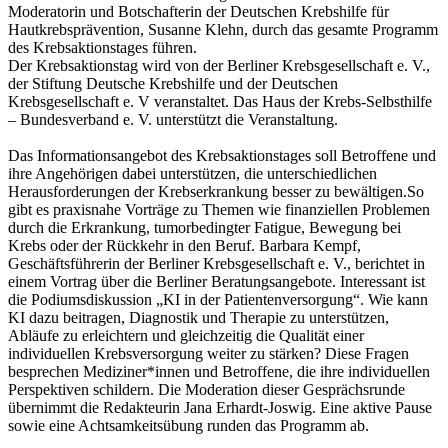
Moderatorin und Botschafterin der Deutschen Krebshilfe für
Hautkrebsprävention, Susanne Klehn, durch das gesamte Programm
des Krebsaktionstages führen.
Der Krebsaktionstag wird von der Berliner Krebsgesellschaft e. V.,
der Stiftung Deutsche Krebshilfe und der Deutschen
Krebsgesellschaft e. V veranstaltet. Das Haus der Krebs-Selbsthilfe
– Bundesverband e. V. unterstützt die Veranstaltung.
Das Informationsangebot des Krebsaktionstages soll Betroffene und
ihre Angehörigen dabei unterstützen, die unterschiedlichen
Herausforderungen der Krebserkrankung besser zu bewältigen.So
gibt es praxisnahe Vorträge zu Themen wie finanziellen Problemen
durch die Erkrankung, tumorbedingter Fatigue, Bewegung bei
Krebs oder der Rückkehr in den Beruf. Barbara Kempf,
Geschäftsführerin der Berliner Krebsgesellschaft e. V., berichtet in
einem Vortrag über die Berliner Beratungsangebote. Interessant ist
die Podiumsdiskussion „KI in der Patientenversorgung“. Wie kann
KI dazu beitragen, Diagnostik und Therapie zu unterstützen,
Abläufe zu erleichtern und gleichzeitig die Qualität einer
individuellen Krebsversorgung weiter zu stärken? Diese Fragen
besprechen Mediziner*innen und Betroffene, die ihre individuellen
Perspektiven schildern. Die Moderation dieser Gesprächsrunde
übernimmt die Redakteurin Jana Erhardt-Joswig. Eine aktive Pause
sowie eine Achtsamkeitsübung runden das Programm ab.