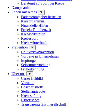
Beratung zu Sport bei Krebs
Danışmanlık
Leben mit Krebs
▼
Patientenratgeber bestellen
Kursprogramm
Finanzielle Hilfen
Projekt Familienzeit
Krebsselbsthilfe
Krebssport
Krebswörterbuch
Prävention
▼
Hautkrebs-Prävention
Vorträge in Unternehmen
Impfungen
Selbstuntersuchung
Früherkennung
Über uns
▼
Unser Leitbild
Vorstand
Geschäftsstelle
Stellenangebote
Krebsstiftung
Historisches
Transparente Zivilgesellschaft